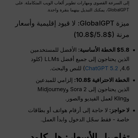
إلى السرعة القصوى ومهارات تطوير ألعاب الويب المتكاملة. على
GlobalGPT، يمكنك التبديل بينهما بنقرة واحدة.
ميزة GlobalGPT: لا قيود إقليمية وأسعار
مرنة ($5.8/$10.8)
$5.8 الخطة الأساسية:
الأفضل للمستخدمين
الذين يحتاجون إلى جميع أفضل LLMs (كلود
4.6,
ChatGPT 5.2
) للنص والبحث.
الخطة الاحترافية $10.8:
إلزامي للمبدعين
الذين يحتاجون إلى Sora 2 وMidjourney
وKling لعمل الفيديو والصور.
لا حواجز:
لا حاجة إلى أرقام هواتف أو بطاقات
خاصة - فقط سجّل الدخول وابدأ العمل.
تفاصيل الأسعار: هل كلود