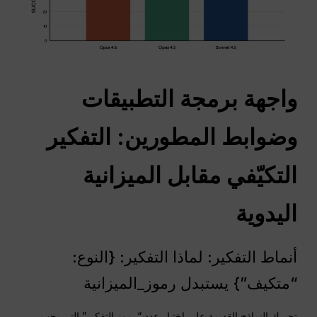
واجهة برمجة التطبيقات
وضوابط المطورين: التفكير
التكيّفي مقابل الميزانية
اليدوية
أنماط التفكير: لماذا التفكير: {النوع:
“متكيف”} يستبدل رموز_الميزانية
تجبرك النماذج القديمة على اختيار عدد “رموز التفكير” التي يجب