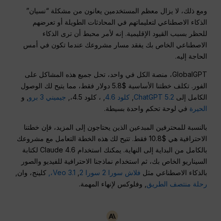
ومع ذلك، لا يزال معظم المستخدمين يعانون من مشكلة “نسيان”
الذكاء الاصطناعي لتعليماتهم في المحادثات الطويلة أو تعرضهم
للحظر بسبب القيود الإقليمية. إنه لأمر محبط أن ترى الذكاء
الاصطناعي الخاص بك يفقد مسار مشروعك عندما تكون في أمس
الحاجة إليه.
GlobalGPT، منصة الكل في واحد، تحل جميع هذه المشاكل على
الفور. تكلف خطتنا الأساسية $5.8 دولار فقط، مما يتيح لك الوصول
الكامل إلى
ChatGPT 5.2
,
كلود 4.6
, ، كلود 4.5،,
جيميني 3 برو
, و
الحيرة
في لوحة تحكم واحدة بسيطة.
بالنسبة للمحترفين المبدعين الذين يحتاجون إلى المزيد، فإن خطتنا
الاحترافية هي $10.8 فقط. تتيح لك هذه الخطة التعامل مع مشروعك
بالكامل من البداية إلى النهاية. يمكنك استخدام Claude 4.6 لكتابة
السيناريو الخاص بك، ثم استخدام نماذجنا الاحترافية للفيديو والصور
بالذكاء الاصطناعي مثل
فلاش سورا 2 سورا 2
,
Veo 3.1،,
كلينج، وان,
رحلة منتصف الطريق
, وفلوكس لإنهاء المهمة.