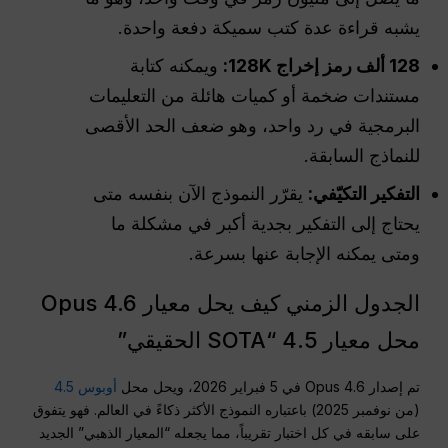
يشبه قراءة عدة كتب سميكة دفعة واحدة.
128 ألف رمز إخراج 128K:
ويمكنه كتابة
مستندات ضخمة أو كميات هائلة من التعليمات
البرمجية في رد واحد، وهو ضعف الحد الأقصى
للنماذج السابقة.
التفكير التكيّفي:
يقرّر النموذج الآن بنفسه متى
يحتاج إلى التفكير بجدية أكبر في مشكلة ما
ومتى يمكنه الإجابة عنها بسرعة.
الجدول الزمني كيف يحل معيار Opus 4.6
محل معيار 4.5 “SOTA الحقيقي”
تم إصدار Opus 4.6 في 5 فبراير 2026، ويحل محل
أوبوس 4.5
(من نوفمبر 2025) باعتباره النموذج الأكثر ذكاءً في العالم. فهو يتفوق
على سابقه في كل اختبار تقريباً، مما يجعله “المعيار الذهبي” الجديد