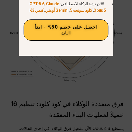
💬 دردشة الذكاء الاصطناعي:
Claude
,
GPT-5.6
Opus 5
,
كلود سونيت 5
,
Gemini أومني
,
كيمي K3
احصل على خصم 50% - ابدأ
الآن
فرق متعددة الوكلاء في كود كلود: تنظيم 16
عميلاً لعمليات البناء المعقدة
يستطيع Opus 4.6 الآن تشغيل فرق الوكلاء. في إحدى الحالات،