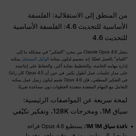
من المنطق إلى الاستقلالية: الفلسفة
الأساسية للتحديث 4.6: الفلسفة الأساسية
للتحديث 4.6
ينتقل Claude Opus 4.6 من مجرد “التفكير” في مشكلة ما إلى
“القيام” بالعمل فعليًا. إنه مصمم ليكون بمثابة
الوكيل المستقل
يمكنه
إدارة مهامه الخاصة، والتخطيط بعناية أكبر، والحفاظ على إنتاجيته
على مدار جلسات عمل أطول بكثير. في حين أن Opus 4.5 كان رائدًا
في التفكير المنطقي، فإن Opus 4.6 صُمم ليكون زميل عمل يمكنه
التعامل مع المهام المعقدة متعددة الخطوات دون مساعدة تقريبًا.
لمحة سريعة عن المواصفات الرئيسية:
سياق 1M، ومخرجات 128K، وتفكير تكيّفي
نافذة سياق 1M 1M:
يستطيع Opus 4.6 قراءة
ما يصل إلى مليون رمز في وقت واحد، وهو ما