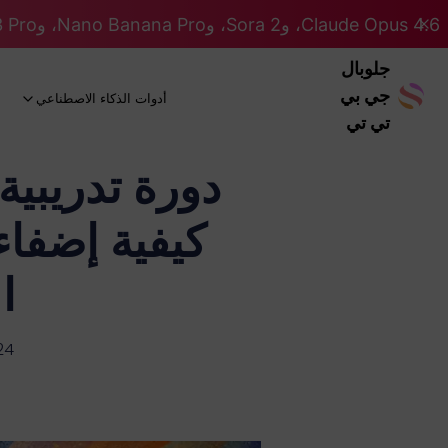
Claude Opus 4.6، وSora 2، وNano Banana Pro، وGemini 3 Pro، وGPT 5.2 GPT 5.2... كلها على نظام Pro. 46% OFF
جلوبال
جي بي
أدوات الذكاء الاصطناعي
تي تي
كيفية إضفاء
ا
24