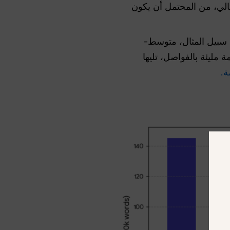
لي، من المحتمل أن يكون
سبيل المثال، متوسط-
 أما الكتابة البشرية فهي “متقطعة” — فقد نكتب جملة معقدة مكونة من 40 كلمة مليئة بالفواصل، تليها