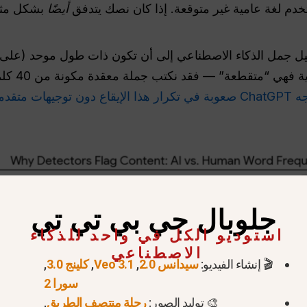
خدم لغة عامية غير متوقعة. إذا كان نصك يتدفق
أيضًا
بشكل مثا
ل جمل الذكاء الاصطناعي إلى أن تكون ذات طول موحد (على 
متوسط-متوسط).
ا الإيقاع دون توجيهات متقدمة.
جلوبال جي بي تي تي
استوديو الكل في واحد للذكاء
الاصطناعي
🎬 إنشاء الفيديو:
سيدانس 2.0
,
Veo 3.1
,
كلينج 3.0
,
سورا 2
🎨 توليد الصور:
رحلة منتصف الطريق
,