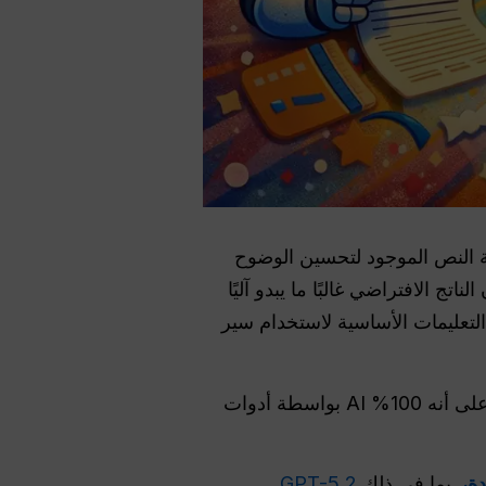
ل أو إعادة هيكلة النص الموجود لتحسين الوضوح
ج الافتراضي غالبًا ما يبدو آليًا
 أجهزة الكشف. في عام 2025، يعني إتقان إعادة كتابة ChatGPT تجاوز التعليمات الأساسية لاستخدام سير
ومع ذلك، غالبًا ما يواجه المستخدمون الإحباط من إعادة كتابة المحتوى فقط ليتم وضع علامة عليه على أنه 100% AI بواسطة أدوات
بما في ذلك
GPT-5.2