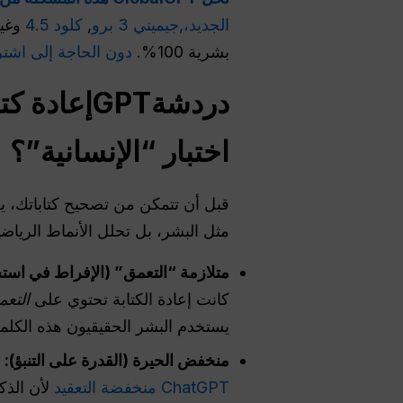
الجديد،,
جيميني 3 برو
,
كلود 4.5
وغير
بشرية 100%.
دون الحاجة إلى اشتر
دردشةGPT
إعادة كتا
اختبار “الإنسانية”؟
مثل البشر، بل تحلل الأنماط الرياضي
متلازمة “التعمق” (الإفراط في است
كانت إعادة الكتابة تحتوي على
التعم
يستخدم البشر الحقيقيون هذه الكلم
منخفض
الحيرة
(القدرة على التنبؤ):
“
ChatGPT منخفضة التعقيد
لأن الذكا