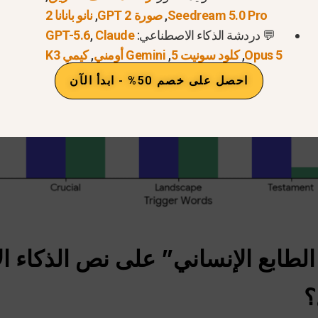
Seedream 5.0 Pro
,
صورة GPT 2
,
نانو بانانا 2
💬 دردشة الذكاء الاصطناعي:
Claude
,
GPT-5.6
Opus 5
,
كلود سونيت 5
,
Gemini أومني
,
كيمي K3
احصل على خصم 50% - ابدأ الآن
لطابع الإنساني” على نص الذكاء ا
؟