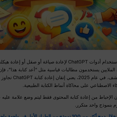
هي عملية استخدام أدوات ChatGPT لإعادة صياغة أو صق
لملايين يستخدمون مطالبات قياسية مثل “أعد كتابة هذا”، فإن النات
ويسهل اكتشافه بواسطة