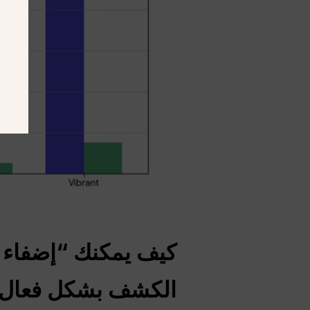
كيف يمكنك “إضفاء ا
الكشف بشكل فعال