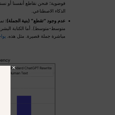
فوضوية؛ فنحن نقاطع أنفسنا أو نست
الذكاء الاصطناعي.
عدم وجود “تقطع” (بنية الجملة):
تمي
مباشرة جملة قصيرة. مثل هذه.
يواجه ChatGPT صعوبة في تكرار هذ