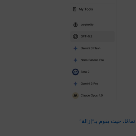
امًا، حيث يقوم بـ“إزالة”