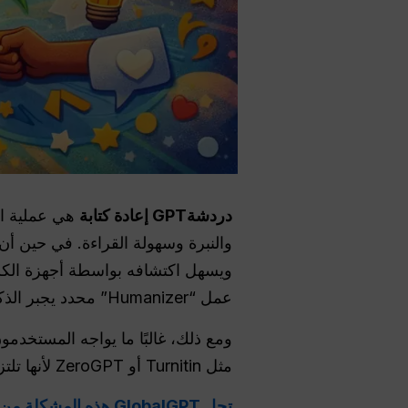
دردشةGPT
إعادة كتابة
والنبرة وسهولة القراءة. في حين أن ا
عمل “Humanizer” محدد يجبر الذكاء الاصطناعي على محاكاة أنماط الكتابة الطبيعية.
مثل Turnitin أو ZeroGPT لأنها تلتزم بنموذج واحد متكرر.
تحل GlobalGPT هذه المشكلة من خلال دمج أكثر من 100 نموذج من الطراز الأول في واجهة واحدة،,