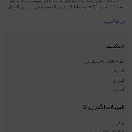
2.4T، ونافذة سياق بحجم 1M، واختبارات الأداء الرسمية، وأسعار واجهة
برمجة التطبيقات (API)، وخطط الاشتراك المفتوحة قبل أن تقرر التبديل.
قراءة المزيد
استكشف
نماذج الذكاء الاصطناعي
الميزات
الموارد
المحور
الموديلات الأكثر رواجًا
يوكي
ChatGPT 5.6 سول