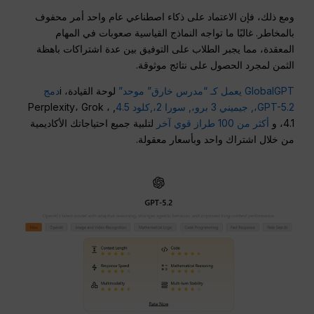
ومع ذلك، فإن الاعتماد على ذكاء اصطناعي عام واحد أمر محفوف
بالمخاطر. غالبًا ما تواجه النماذج القياسية صعوبات في المهام
المعقدة، مما يجبر الطلاب على التوفيق بين عدة اشتراكات باهظة
الثمن لمجرد الحصول على نتائج موثوقة.
GlobalGPT يعمل كـ “مدرس خارق” موحد”
لوحة القيادة، i
دمج
GPT-5.2،,
جيميني 3 برو،,
سورا 2،,
كلود 4.5
, ، Perplexity، Grok
4.1، و
أكثر من 100 طراز قوي آخر
لتلبية جميع احتياجاتك الأكاديمية
من خلال اشتراك واحد وبأسعار معقولة.