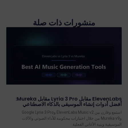
منشورات ذات صلة
ElevenLabs مقابل Lyria 3 Pro مقابل Mureka:
أفضل أدوات إنشاء الموسيقى بالذكاء الاصطناعي
استمع وقارن بين ElevenLabs Music v2 وGoogle Lyria 3 Pro
وMureka v9 من خلال اختبارات محكومة للأداء الصوتي والآلات
الموسيقية وبنية الأغاني الفعلية.