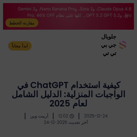
Claude Opus 4.6، وSora 2، وNano Banana Pro، وGemini 3
Pro، وGPT 5.2 GPT 5.2... كلها على نظام Pro. 46% OFF
مقارنة الخطط
جلوبال
جي بي
ابدأ مجاناً
تي تي
كيفية استخدام ChatGPT في
الواجبات المنزلية: الدليل الشامل
لعام 2025
2025-12-24
12:02
أرييت وين
آخر تحديث 2025-12-24