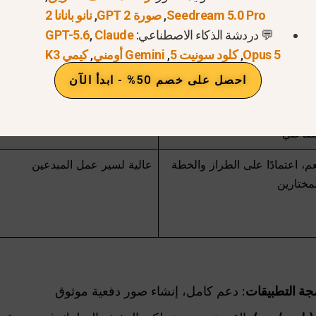
لمفروضة عليها
Seedream 5.0 Pro
,
صورة GPT 2
,
نانو بانانا 2
💬 دردشة الذكاء الاصطناعي:
Claude
,
GPT-5.6
عم؛ يدعم
المعلمة
عالية
n
Opus 5
,
كلود سونيت 5
,
Gemini أومني
,
كيمي K3
احصل على خصم 50% - ابدأ الآن
دعم إنشاء الصور في سير العمل
متوسط إلى مرتفع
تفاعلي
م، اعتمادًا على الطراز والخطة
عالية لسير عمل المبدعين
مختارين
جة التطبيقات
: دعم كامل، إنشاء صور دفعية موثوق