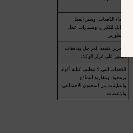
إنشاء الدُفعات، وسير العمل
القابل للتكرار، ومسارات عمل
المطورين
التحرير متعدد المراحل وتدفقات
الصور على غرار الوكلاء
الدُفعات التي لا تتطلب كتابة أكواد
برمجية، ومقارنة النماذج،
والتباينات في المحتوى الاجتماعي
والإعلانات