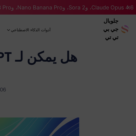
Claude Opus 4.6، وSora 2، وNano Banana Pro، وGemini 3 Pro، وGPT 5.2 GPT 5.2... كلها على نظام Pro. 46% OFF
جلوبال
جي بي
أدوات الذكاء الاصطناعي
تي تي
-06