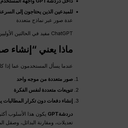
داخل
دردشةGPT
واجهة المستخدم
(
للمبدعين الذين يحتاجون إلى السرع
عدة صور عبر نماذج متعددة
ChatGPT مفيد في الحالتين الأوليين. وعادةً ما تكون واجهة برمجة تطبيقات OpenAI أفضل للثالث.
ماذا يعني “إنشاء ص
عندما يسأل المستخدمون عما إذا كان ChatGPT يم
صور متعددة من موجه واحد
تنويعات متعددة لنفس الفكرة
إنشاء دفعات دون تكرار المطالبات يدو
دردشةGPT
يكون هذا الأسلوب أكثر 
تعديلات، ومقارنة البدائل، وصقل ال