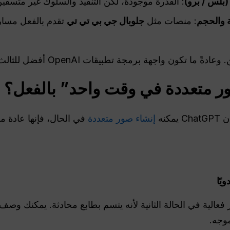
بلس / برو)
: القدرة موجودة، لكن التنفيذ والسلوك غير متسقي
ة والحجم
: منصات مثل
جلوبال جي بي تي تي
تقدم بالفعل مسا
ور متعددة في وقت واحد” بالفعل؟
كنه
إنشاء صور متعددة
في الحال، فإنها عادة ما 
يًا
فعالية في الحالة الثانية لأنه يتسم بطابع محادثة. يمكنك وص
موجه.