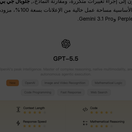
ن إلى إجراء تغييرات متكررة، ومقارنة النماذج،,
جلوبال جي بي 
توفر باقتنا الأساسية م