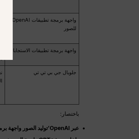
ا
واجهة برمجة تطبيقات OpenAI
ن
للصور
واجهة برمجة تطبيقات الاستجابات
ي
ال
جلوبال جي بي تي تي
نع
ال
باختصار:
عبر
OpenAI
’توليد الصور
واجهة برم