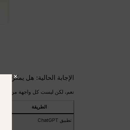
الإجابة الحالية: هل يمكن لـ ChatGPT توليد صور متعددة في وقت واحد؟
نعم، لكن ليست كل واجهة من واجهات OpenAI تتعامل مع “صور متعددة في آن واحد” بالطري
الطريقة
تطبيق ChatGPT
ف
س