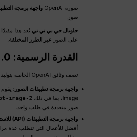
صورة OpenAI
واجهة برمجة التطبي
صور.
جلوبال جي بي تي تي
يُعد هذا مفيدً
على الصور
عبر الطرز المختلفة.
القدرة الرسمية: ChatGPT Images 2.0 و GPT Image API
تصف وثائق OpenAI الخاصة بتوليد الصور مسارين رئيسيين لواجهة برمجة التطبيقات (API) لسير عمل الصور:
واجهة برمجة تطبيقات الصور:
Image، بما في ذلك
pt-image-2
صور متعددة في طلب واحد.
واجهة برمجة التطبيقات (API) للاستجابات:
أفضل للأعمال التي تتطلب عدة مراح