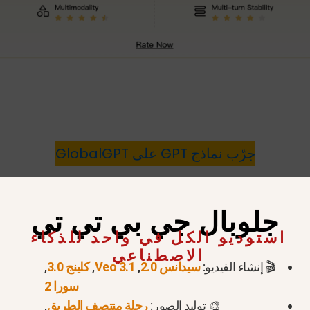
جرّب نماذج GPT على GlobalGPT
جلوبال جي بي تي تي
قة نفسها.
استوديو الكل في واحد للذكاء
الاصطناعي
دعم الصور المتعددة
الموثوقية
🎬 إنشاء الفيديو:
سيدانس 2.0
,
Veo 3.1
,
كلينج 3.0
,
سورا 2
ي بعض الأحيان؛ يعتمد ذلك على
متوسط
🎨 توليد الصور:
رحلة منتصف الطريق
,
لوك واجهة المستخدم والقيود