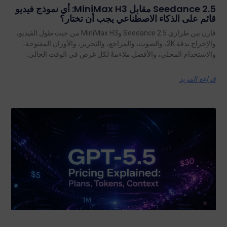
Seedance 2.5 مقابل MiniMax H3: أي نموذج فيديو
قائم على الذكاء الاصطناعي يجب أن تختار؟
قارن بين طرازي Seedance 2.5 وMiniMax H3 من حيث طول الفيديو،
والإخراج بدقة 2K، والصوت، والمراجع، والتحرير، والأوزان المفتوحة،
والاستخدام المحلي، والأفضل ملاءمةً لكل غرض في الوقت الحالي.
قراءة المزيد