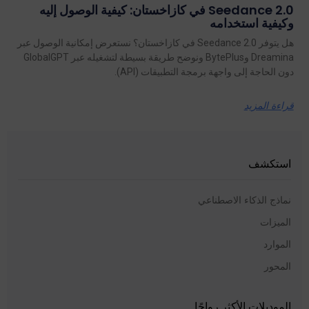
Seedance 2.0 في كازاخستان: كيفية الوصول إليه
وكيفية استخدامه
هل يتوفر Seedance 2.0 في كازاخستان؟ نستعرض إمكانية الوصول عبر
Dreamina وBytePlus ونوضح طريقة بسيطة لتشغيله عبر GlobalGPT
دون الحاجة إلى واجهة برمجة التطبيقات (API).
قراءة المزيد
استكشف
نماذج الذكاء الاصطناعي
الميزات
الموارد
المحور
الموديلات الأكثر رواجًا