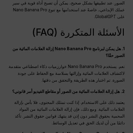
الصور. عند تطبيقها بشكل صحيح، يمكن أن تصبح أداة قوية في سير
عملك الإبداعي، خاصةً عند استخدامها مع تنوع Nano Banana Pro
على GlobalGPT.
الأسئلة المتكررة (FAQ)
1. هل يمكن لبرنامج Nano Banana Pro إزالة العلامات المائية من
الصور حقًا؟
نعم. يستخدم Nano Banana Pro خوارزميات ذكاء اصطناعي متقدمة
لاكتشاف العلامات المائية وإزالتها بسلاسة مع الحفاظ على جودة
الصورة. تم اختبار هذه الطريقة والتحقق من دقتها.
2.
هل إزالة العلامات المائية من الصور أو مقاطع الفيديو أمر قانوني؟
يعتمد ذلك على الاستخدام. إذا كنت تمتلك المحتوى، فلا بأس بإزالة
العلامات المائية. ومع ذلك، فإن إزالة العلامات المائية من المواد
المحمية بحقوق النشر دون إذن قد ينتهك قوانين حقوق النشر. تأكد
دائمًا من أن لديك الحق في تعديل الوسائط.