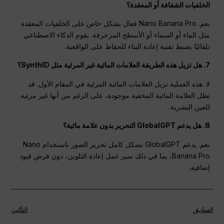
الخلفيات الشفافة أو المعقدة؟
نعم. Nano Banana Pro فعال بشكل خاص على الخلفيات المعقدة
مثل الماء أو السماء أو الأسطح المزخرفة. يقوم الذكاء الاصطناعي
تلقائيًا بضبط تقنية إعادة البناء للحفاظ على الواقعية.
7. هل تزيل هذه الطريقة العلامات المائية غير المرئية مثل SynthID؟
لا. هذه العملية تزيل العلامات المائية المرئية في المقام الأول. قد
تظل العلامة المائية المخفية موجودة، على الرغم من أنها غير مرئية
للعين البشرية.
8. هل يدعم GlobalGPT التحرير بدون علامة مائية؟
نعم. يدعم GlobalGPT بشكل كامل تحرير الصور باستخدام Nano
Banana Pro، بما في ذلك سير عمل إعادة التلوين، دون فرض قيود
إضافية.
السابق
التالي