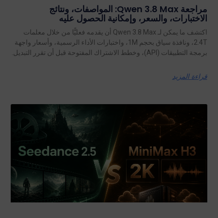
مراجعة Qwen 3.8 Max: المواصفات، ونتائج
الاختبارات، والسعر، وإمكانية الحصول عليه
اكتشف ما يمكن لـ Qwen 3.8 Max أن يقدمه فعليًّا من خلال معلمات
2.4T، ونافذة سياق بحجم 1M، واختبارات الأداء الرسمية، وأسعار واجهة
برمجة التطبيقات (API)، وخطط الاشتراك المفتوحة قبل أن تقرر التبديل.
قراءة المزيد