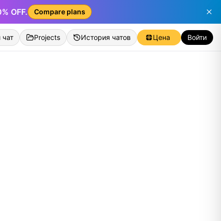
50% OFF.
Compare plans
 чат
Projects
История чатов
Цена
Войти