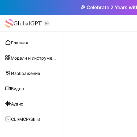
🎉 Celebrate 2 Years wit
GlobalGPT
Главная
Модели и инструменты
Изображение
Видео
Аудио
CLI/MCP/Skills