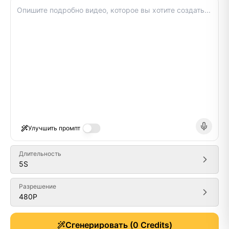
Улучшить промпт
Длительность
5
S
Разрешение
480P
Generate
Сгенерировать
(
0
Credits)