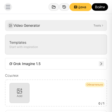
Цена
Войти
Созданное
Вдохновение
Video Generator
Tools
Templates
Start with inspiration
Grok Imagine 1.5
Ссылки
Обязательно
Add
0
/ 1