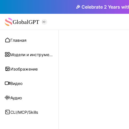
🎉 Celebrate 2 Years wit
GlobalGPT
Главная
Модели и инструменты
Изображение
Видео
Аудио
CLI/MCP/Skills