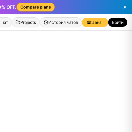
50% OFF.
Compare plans
 чат
Projects
История чатов
Цена
Войти