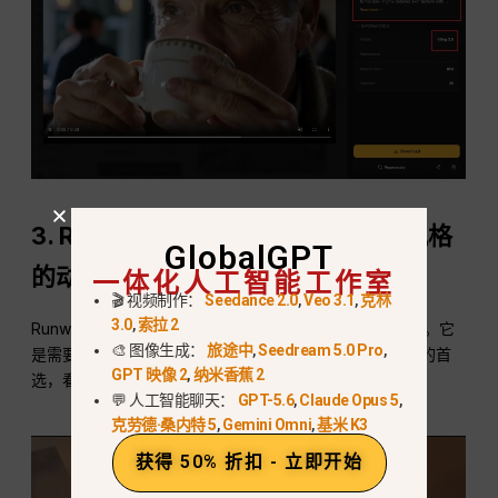
3.
Runway Gen-3（最适合好莱坞风格
GlobalGPT
一体化人工智能工作室
的动作片）
🎬 视频制作：
Seedance 2.0
,
Veo 3.1
,
克林
3.0
,
索拉 2
Runway Gen-3 以生成快速、高动态和逼真的动作而闻名。它
🎨 图像生成：
旅途中
,
Seedream 5.0 Pro
,
是需要激烈动作场面、视觉效果或快速镜头移动的创作者的首
GPT 映像 2
,
纳米香蕉 2
选，看起来就像一部真实的电影。.
💬 人工智能聊天：
GPT-5.6
,
Claude Opus 5
,
克劳德·桑内特 5
,
Gemini Omni
,
基米 K3
获得 50% 折扣 - 立即开始