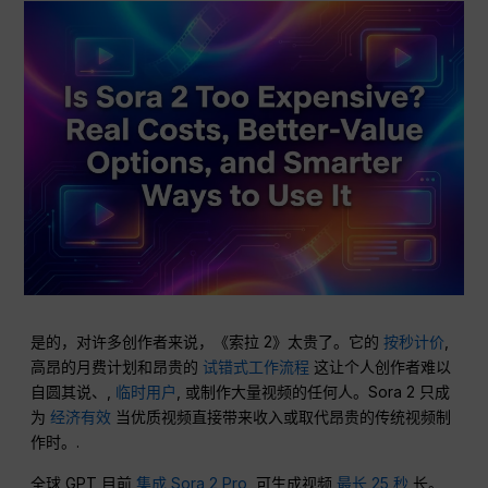
是的，对许多创作者来说，《索拉 2》太贵了。它的
按秒计价
,
高昂的月费计划和昂贵的
试错式工作流程
这让个人创作者难以
自圆其说、,
临时用户
, 或制作大量视频的任何人。Sora 2 只成
为
经济有效
当优质视频直接带来收入或取代昂贵的传统视频制
作时。.
全球 GPT 目前
集成 Sora 2 Pro
, 可生成视频
最长 25 秒
长。