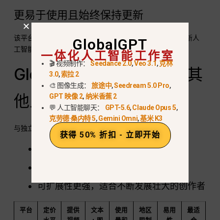
更易于使用且始终保持更新
该平台专为速度和简便性而打造，可快速入职，并可在最新人
GlobalGPT
工智能模型推出后立即访问，无需升级。.
一体化人工智能工作室
🎬 视频制作：
Seedance 2.0
,
Veo 3.1
,
克林
GlobalGPT vs Sora 2 和其
3.0
,
索拉 2
🎨 图像生成：
旅途中
,
Seedream 5.0 Pro
,
他人工智能视频平台
GPT 映像 2
,
纳米香蕉 2
💬 人工智能聊天：
GPT-5.6
,
Claude Opus 5
,
克劳德·桑内特 5
,
Gemini Omni
,
基米 K3
与独立的 Sora 2 访问相比，GlobalGPT 可提供
获得 50% 折扣 - 立即开始
降低总体成本
一次订阅，更多创意工具
可扩展性更强，适合不断发展壮大的创作者
平台
定价
提供
文本
使用
地区
易用
最适