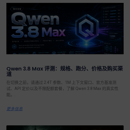
Qwen 3.8 Max 评测：规格、跑分、价格及购买渠
道
在切换之前，请通过 2.4T 参数、1M 上下文窗口、官方基准测
试、API 定价以及不限配额套餐，了解 Qwen 3.8 Max 的真实性
能。.
更多信息