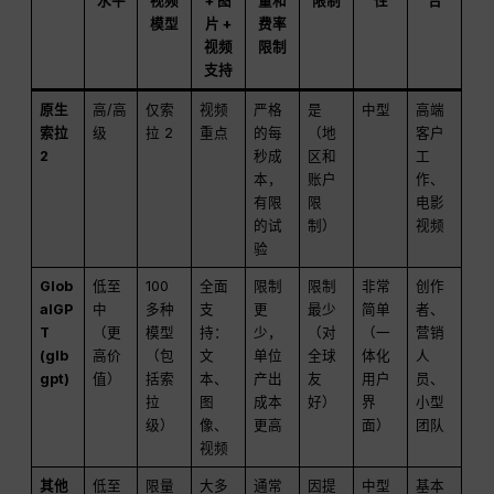
水平
视频
+ 图
量和
限制
性
合
模型
片 +
费率
视频
限制
支持
原生
高/高
仅索
视频
严格
是
中型
高端
索拉
级
拉 2
重点
的每
（地
客户
2
秒成
区和
工
本，
账户
作、
有限
限
电影
的试
制）
视频
验
Glob
低至
100
全面
限制
限制
非常
创作
alGP
中
多种
支
更
最少
简单
者、
T
（更
模型
持：
少，
（对
（一
营销
(glb
高价
（包
文
单位
全球
体化
人
gpt)
值）
括索
本、
产出
友
用户
员、
拉
图
成本
好）
界
小型
级）
像、
更高
面）
团队
视频
其他
低至
限量
大多
通常
因提
中型
基本