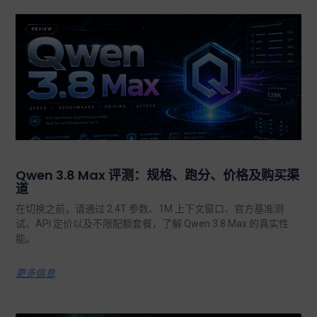
Qwen 3.8 Max 评测：规格、跑分、价格及购买渠
道
在切换之前，请通过 2.4T 参数、1M 上下文窗口、官方基准测
试、API 定价以及不限配额套餐，了解 Qwen 3.8 Max 的真实性
能。.
更多信息