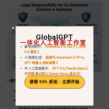
GlobalGPT
一体化人工智能工作室
🎬 视频制作：
Seedance 2.0
,
Veo 3.1
,
克林
3.0
,
索拉 2
🎨 图像生成：
旅途中
,
Seedream 5.0 Pro
,
GPT 映像 2
,
纳米香蕉 2
💬 人工智能聊天：
GPT-5.6
,
Claude Opus 5
,
克劳德·桑内特 5
,
Gemini Omni
,
基米 K3
一般而言是合法的：
获得 50% 折扣 - 立即开始
创作原创虚构视频
个人或实验用途