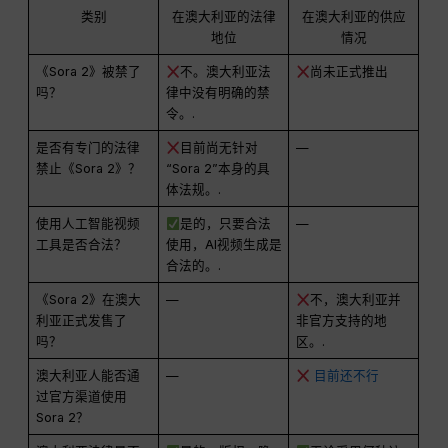
类别
在澳大利亚的法律
在澳大利亚的供应
地位
情况
《Sora 2》被禁了
不。澳大利亚法
尚未正式推出
吗？
律中没有明确的禁
令。.
是否有专门的法律
目前尚无针对
—
禁止《Sora 2》？
“Sora 2”本身的具
体法规。.
使用人工智能视频
是的，只要合法
—
工具是否合法？
使用，AI视频生成是
合法的。.
《Sora 2》在澳大
—
不，澳大利亚并
利亚正式发售了
非官方支持的地
吗？
区。.
澳大利亚人能否通
—
目前还不行
过官方渠道使用
Sora 2？