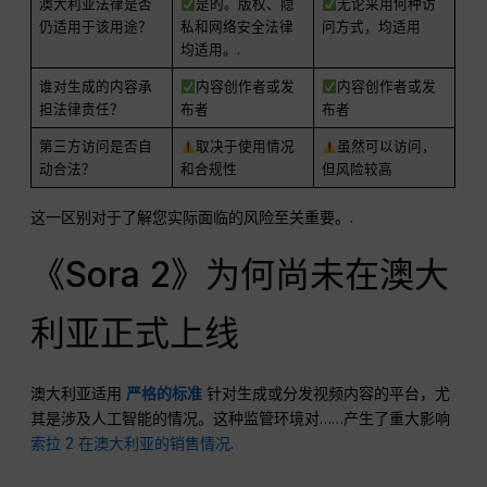
澳大利亚法律是否
是的。版权、隐
无论采用何种访
仍适用于该用途？
私和网络安全法律
问方式，均适用
均适用。.
谁对生成的内容承
内容创作者或发
内容创作者或发
担法律责任？
布者
布者
第三方访问是否自
取决于使用情况
虽然可以访问，
动合法？
和合规性
但风险较高
这一区别对于了解您实际面临的风险至关重要。.
《Sora 2》为何尚未在澳大
利亚正式上线
澳大利亚适用
严格的标准
针对生成或分发视频内容的平台，尤
其是涉及人工智能的情况。这种监管环境对……产生了重大影响
索拉 2 在澳大利亚的销售情况
.