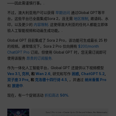
——因此需谨慎行事。.
不过，澳大利亚用户可以获得
早期访问
通过Global GPT等平
台，这些平台已全面集成Sora 2，且无需
地区限制
, 邀请码、水
印，以及更少的
内容限制
. 这使得澳大利亚的任何人都能立即体
验人工智能视频和动画生成功能。.
Global GPT 目前集成了 Sora 2 Pro，该功能可生成最长 25 秒
的视频。通常情况下，Sora 2 Pro 仅向拥有
$200/month
ChatGPT Pro
订阅，但使用 Global GPT 时，您无需订阅即可
使用该服务
昂贵的订阅服务
.
作为一体化人工智能平台，Global GPT 还提供以下视频模型
Veo 3.1
,
克林
, 和
Wan 2.6
, 研究和写作
困惑
,
ChatGPT 5.2
,
双子座 3 Pro
, 和
克洛德十四行诗 4.5
, ，并通过
纳米香蕉 Pro
和
旅途中
.
现在，有一个促销活动
折扣高达
50%
.