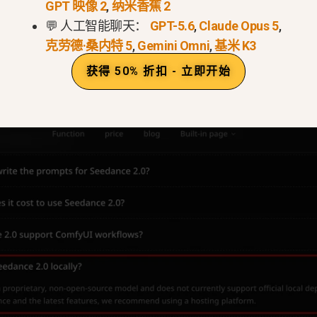
GPT 映像 2
,
纳米香蕉 2
的商业产品（特别是
“吉梦
/
豆瓣手机
平台。这意味着你无法找到
💬 人工智能聊天：
GPT-5.6
,
Claude Opus 5
,
运行。.
克劳德·桑内特 5
,
Gemini Omni
,
基米 K3
能是由于与 ByteDance 发布的能力较弱的旧版研究
获得 50% 折扣 - 立即开始
频的引擎仍然严格地隐藏在企业防火墙之后。.