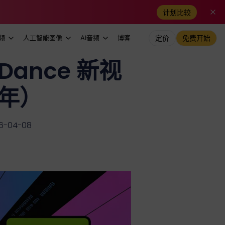
计划比较
频
人工智能图像
AI音频
博客
定价
免费开始
eDance 新视
 年）
-04-08