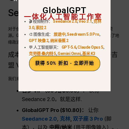
GlobalGPT
Seedance 2.0
一体化人工智能工作室
🎬 视频制作：
Seedance 2.0
,
Veo 3.1
,
克林
3.0
,
索拉 2
对于创作者、营销人员和开发人员来说，时间是最昂贵的资
🎨 图像生成：
旅途中
,
Seedream 5.0 Pro
,
源。GlobalGPT 为 Seedance 2.0 搭建了一座桥梁，消除了地
GPT 映像 2
,
纳米香蕉 2
缘政治和技术障碍。.
💬 人工智能聊天：
GPT-5.6
,
Claude Opus 5
,
成本分析：GlobalGPT（$10.80）与吉
克劳德·桑内特 5
,
Gemini Omni
,
基米 K3
获得 50% 折扣 - 立即开始
盟 VIP（约 $9.60）
我们来看看原始值。.
吉梦 VIP（69 元/$9.60）：
获得
Seedance 2.0。就是这样.
GlobalGPT Pro ($10.80)：
让你
Seedance 2.0
,
克林
,
双子座 3 Pro
(脚
本），以及
中程/纳米
(用于图像输入）。.