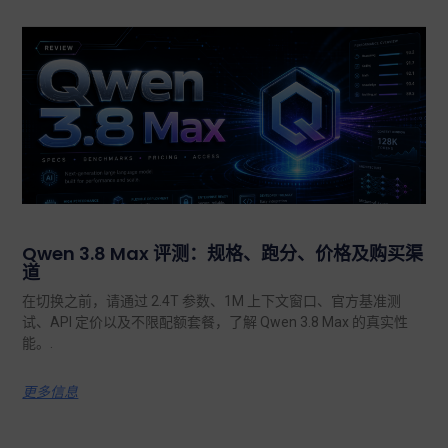
Qwen 3.8 Max 评测：规格、跑分、价格及购买渠
道
在切换之前，请通过 2.4T 参数、1M 上下文窗口、官方基准测
试、API 定价以及不限配额套餐，了解 Qwen 3.8 Max 的真实性
能。.
更多信息