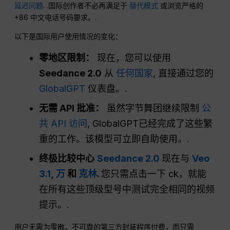
延迟问题
. .国际创作者不必再满足于
替代模式
或浏览严格的
+86 中文电话号码要求。.
以下是国际用户使用情况的变化：
零地区限制：
现在，您可以使用
Seedance 2.0
从
任何国家
, 直接通过您的
GlobalGPT
仪表盘。.
无需 API 批准：
虽然字节舞团继续限制
公
共 API 访问
, GlobalGPT已经完成了这些繁
重的工作。该模型可立即自助使用。.
终极比较中心
Seedance 2.0
现在与
Veo
3.1
,
万
和
克林
.
您只需点击一下 ck，就能
在所有这些顶级型号中测试完全相同的视频
提示。.
用户无需为零散、不可靠的第三方封装程序付费，而只需