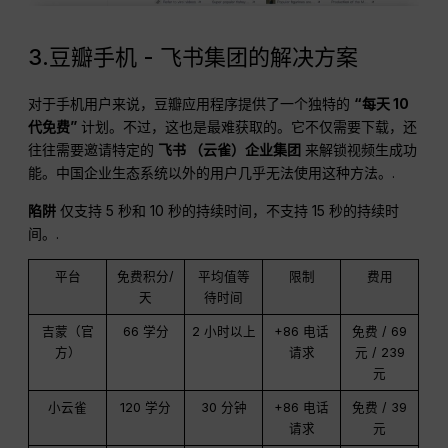
3.豆瓣手机 - 飞书集团的解决方案
对于手机用户来说，豆瓣应用程序提供了一个独特的
“每天 10
代免费”
计划。不过，这也是最难获取的。它不仅需要下载，还
往往需要邀请特定的
飞书
（云雀）企业集团
来解锁视频生成功
能。中国企业生态系统以外的用户几乎无法使用这种方法。.
陷阱
仅支持 5 秒和 10 秒的持续时间，不支持 15 秒的持续时
间。.
平台
免费积分/
平均值等
限制
费用
天
待时间
吉蒙（官
66 学分
2 小时以上
+86 电话
免费 / 69
方）
请求
元 / 239
元
小云雀
120 学分
30 分钟
+86 电话
免费 / 39
请求
元