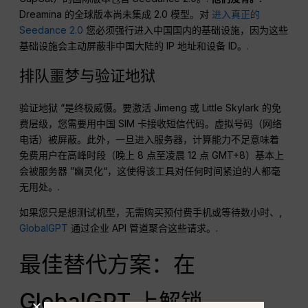
Dreamina 的全球版本尚未集成 2.0 模型。对
进入真正的
Seedance 2.0
您必须强行进入中国国内的基础设施，因为这些
基础设施会主动屏蔽非中国大陆的 IP 地址和设备 ID。.
排队噩梦与验证地狱
验证地狱 “是终极威慑。要激活 Jimeng 或 Little Skylark 的免
费层级，您需要用中国 SIM 卡接收短信代码。虚拟号码（网络
电话）被屏蔽。此外，一旦进入服务器，计算能力不足意味着
免费用户在高峰时段（晚上 8 点至凌晨 12 点 GMT+8）基本上
会被服务器 ”幽灵化“，这使得该工具对任何时间紧迫的人都毫
无用处。.
如果您只是想测试机型，无需购买预付费手机或等待数小时、,
GlobalGPT
通过企业 API 管道聚合这些请求。.
最佳替代方案：在
GlobalGPT 上解锁