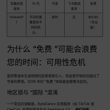
豆瓣应用
10 代
可变
飞书集团
免费
程序
要求
GlobalGP
不同的套
即时
无
$10.80
T
餐提供不
（专业
同的积
版）
分。.
为什么 “免费 ”可能会浪费
您的时间：可用性危机
虽然零成本生成视频的前景很吸引人，但运营开销往往超过了
节省的费用。2026 年的 “免费 ”体验是由摩擦决定的。.
地区锁与 “国际 ”混淆
一个常见的误解是，ByteDance 应用程序（如 TikTok 或
CapCut）的国际版本包含 Seedance 2.0。.
他们没有。.