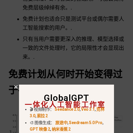
免费层级绰绰有余。.
免费计划也适合只是测试平台或偶尔需要人
工智能搜索的用户。.
只有当用户需要更深入的推理、模型选择或
一致的文件处理时，它的局限性才会显现出
来。.
免费计划从何时开始变得过
于有限？
GlobalGPT
一体化人工智能工作室
🎬 视频制作：
Seedance 2.0
,
Veo 3.1
,
克林
3.0
,
索拉 2
🎨 图像生成：
旅途中
,
Seedream 5.0 Pro
,
GPT 映像 2
,
纳米香蕉 2