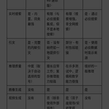
4o 迷你
版）
实时搜索
是 - 内
有限（与
有限（搜
是 - 通过
置，同类
必应搜索
索增强，
必应搜索
最强
集成，但
非全网搜
不是本地
索）
搜索）
引文
是 - 完整
否 - 没有
部分 - 有
是 - 使用
的内联引
始终如一
时包括链
必应数据
文
地提供引
接
时显示来
文
源
推理质量
中度（取
擅长日常
在许多测
很好的一
决于自动
工作；复
试中，逻
般推理
选择的型
杂推理能
辑和数学
号）
力较弱
能力很强
图像生成
没有
是
是
是
视频生成
没有
否（除非
是（双子
没有
使用外部
座现场/实
插件）
验室视