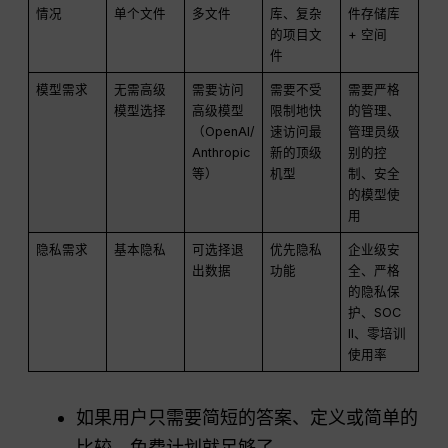
情况
单个文件
多文件
库、复杂
件存储库
的项目文
+ 空间
件
模型需求
无需高级
需要访问
需要不受
需要严格
模型选择
高级模型
限制地快
的管理、
（OpenAI/
速访问最
管理员级
Anthropic
新的顶级
别的控
等）
机型
制、安全
的模型使
用
隐私需求
基本隐私
可选择退
优先隐私
企业级安
出数据
功能
全、严格
的隐私保
护、SOC
II、零培训
使用率
如果用户只需要简短的答案、定义或简单的
比较，免费计划就足够了。.