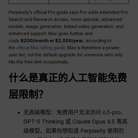
Perplexity’s official Pro guide says Pro adds extended Pro
Search and Research access, more uploads, advanced
models, image generation, limited video generation, and
enhanced support. Max goes further and
costs
$200/month or $2,000/year
, according to
the
official Max billing guide
. Max is therefore a power-
user tier, not the default upgrade for someone who only
hits the free limit occasionally.
什么是真正的人工智能免费
层限制？
无高级模型：免费用户无法访问 o3-pro、
GPT-5 Thinking 或 Claude Opus 4.5 等高
级模型。如果你想知道 Perplexity 使用的