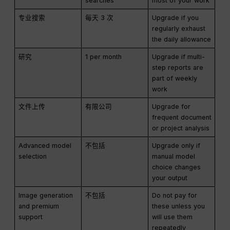
searches
most of your work
专业搜索
每天 3 次
Upgrade if you
regularly exhaust
the daily allowance
研究
1 per month
Upgrade if multi-
step reports are
part of weekly
work
文件上传
有限公司
Upgrade for
frequent document
or project analysis
Advanced model
不包括
Upgrade only if
selection
manual model
choice changes
your output
Image generation
不包括
Do not pay for
and premium
these unless you
support
will use them
repeatedly