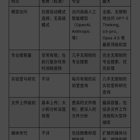
特点
免费（标准）
专业
最大
模型访问
仅限自动模式
访问高级人工
全面、无限制
选择；无高级
智能模型
地访问 GPT-5
模式
（OpenAI、
Thinking、
Anthropic
o3-pro、
等）
Opus 4.5 等
最新顶级机型
专业搜索量
非常有限；在
几乎无限制的
完全无限制的
执行复杂任务
专业搜索
专业搜索，优
时消耗很快
先处理
实验室与研究
不详
每月有限的实
几乎无限制的
验室查询
实验室和研究
查询
文件上传级别
基本上传；大
更高的文件限
最高容量，包
小和分析深度
制；更深入的
括多文件工作
有限
文件分析
流程和大型存
储库
媒体世代
不详
包括图像和视
扩展的媒体功
频生成
能；增强的视