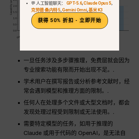
💬 人工智能聊天：
GPT-5.6
,
Claude Opus 5
,
克劳德·桑内特 5
,
Gemini Omni
,
基米 K3
获得 50% 折扣 - 立即开始
一旦任务涉及多步骤推理，免费层就会因为
专业搜索功能有限而开始出现不足。.
学术用户在撰写报告或分析参考文献时，经
常会遇到模型和推理方面的限制。.
任何人在处理多个文件或大型文档时，都会
发现处理过程受到限制或无法使用。.
需要特定模型的任务，如用于推理的
Claude 或用于代码的 OpenAI，是无法自