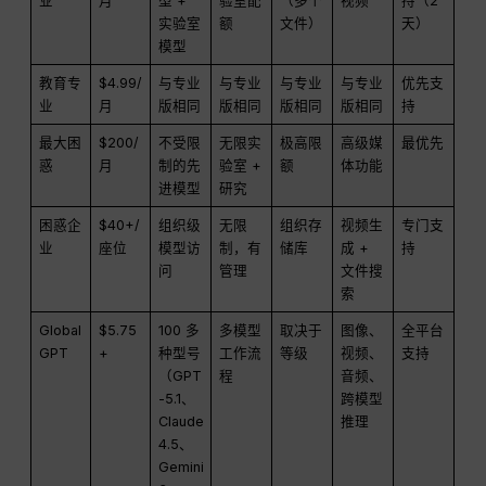
业
月
型 +
验室配
（多个
视频
持（2
实验室
额
文件）
天）
模型
教育专
$4.99/
与专业
与专业
与专业
与专业
优先支
业
月
版相同
版相同
版相同
版相同
持
最大困
$200/
不受限
无限实
极高限
高级媒
最优先
惑
月
制的先
验室 +
额
体功能
进模型
研究
困惑企
$40+/
组织级
无限
组织存
视频生
专门支
业
座位
模型访
制，有
储库
成 +
持
问
管理
文件搜
索
Global
$5.75
100 多
多模型
取决于
图像、
全平台
GPT
+
种型号
工作流
等级
视频、
支持
（GPT
程
音频、
-5.1、
跨模型
Claude
推理
4.5、
Gemini