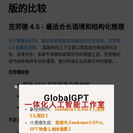
版的比较
克劳德 4.5 - 最适合长语境和结构化推理
对于需要长时间、稳定和高度结构化输出的任务来说，克劳德
4.5 是最佳选择。.
其超长的上下文窗口使其成为审阅研究论
文、法律文件、多章节草稿和政策写作的理想之选。克劳德的
语气始终保持专业和谨慎，是分析或企业风格写作的最爱。.
克劳德获胜
超长 PDF 文件和多文件分析
GlobalGPT
法律、政策和学术风格的写作
一体化人工智能工作室
结构化推理，减少逻辑跳跃
🎬 视频制作：
Seedance 2.0
,
Veo 3.1
,
克林
3.0
,
索拉 2
不足之处
🎨 图像生成：
旅途中
,
Seedream 5.0 Pro
,
GPT 映像 2
,
纳米香蕉 2
创意写作