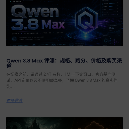
Qwen 3.8 Max 评测：规格、跑分、价格及购买渠
道
在切换之前，请通过 2.4T 参数、1M 上下文窗口、官方基准测
试、API 定价以及不限配额套餐，了解 Qwen 3.8 Max 的真实性
能。.
更多信息