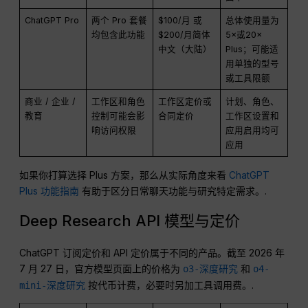
ChatGPT Pro
两个 Pro 套餐
$100/月 或
总体使用量为
均包含此功能
$200/月简体
5×或20×
中文（大陆）
Plus；可能适
用单独的型号
或工具限额
商业 / 企业 /
工作区和角色
工作区定价或
计划、角色、
教育
控制可能会影
合同定价
工作区设置和
响访问权限
应用启用均可
应用
如果你打算选择 Plus 方案，那么从实际角度来看
ChatGPT
Plus 功能指南
有助于区分日常聊天功能与研究特定需求。.
Deep Research API 模型与定价
ChatGPT 订阅定价和 API 定价属于不同的产品。截至 2026 年
7 月 27 日，官方模型页面上的价格为
和
o3-深度研究
o4-
按代币计费，必要时另加工具调用费。.
mini-深度研究