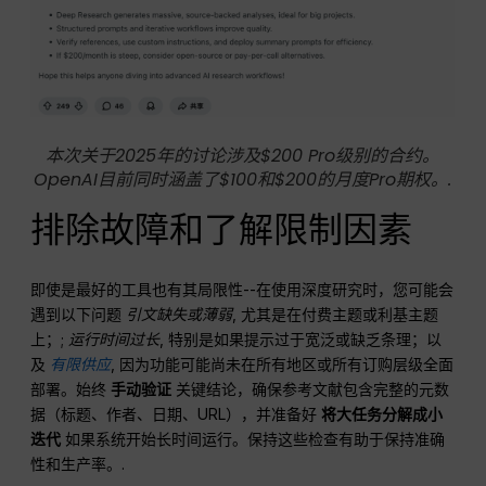
本次关于2025年的讨论涉及$200 Pro级别的合约。
OpenAI目前同时涵盖了$100和$200的月度Pro期权。.
排除故障和了解限制因素
即使是最好的工具也有其局限性--在使用深度研究时，您可能会
遇到以下问题
引文缺失或薄弱
, 尤其是在付费主题或利基主题
上；;
运行时间过长
, 特别是如果提示过于宽泛或缺乏条理；以
及
有限供应
, 因为功能可能尚未在所有地区或所有订购层级全面
部署。始终
手动验证
关键结论，确保参考文献包含完整的元数
据（标题、作者、日期、URL），并准备好
将大任务分解成小
迭代
如果系统开始长时间运行。保持这些检查有助于保持准确
性和生产率。.