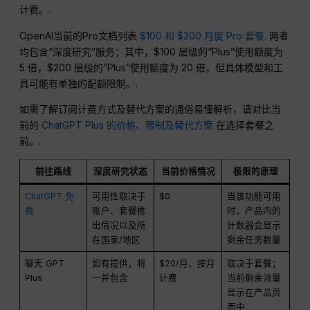
计费。.
OpenAI当前的Pro文档列表
$100 和 $200 月度 Pro 套餐
. 两者
均包含“深度研究”服务；其中，$100 层级的“Plus”使用额度为
5 倍，$200 层级的“Plus”使用额度为 20 倍，但具体模型和工
具可能有单独的配额限制。.
如需了解订阅计费方式及替代方案的通俗易懂解析，请对比当
前的
ChatGPT Plus 的价格、限制及替代方案
在选择套餐之
前。.
前往路线
深度研究状态
当前价格情况
极限的原理
ChatGPT 免
可用性取决于
$0
当该功能可用
费
账户、套餐推
时，产品内的
出情况以及所
计数器会显示
在国家/地区
剩余任务数量
聊天 GPT
如有提供，将
$20/月，按月
取决于套餐；
Plus
一并包含
计费
当前剩余流量
显示在产品页
面中