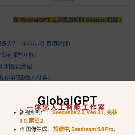
在 GlobalGPT 上浏览当前的 Gemini 机型 >
费用是多少？（$4.99/月 费用明细）
lus 计划有哪些功能？
基准和性能数据
AI 积分和使用限制如何使用？
 vs. AI Ultra：并排比较
GlobalGPT
lGPT 相比，Google AI Plus 值得购买吗？
一体化人工智能工作室
🎬 视频制作：
Seedance 2.0
,
Veo 3.1
,
克林
智能订阅费用？
3.0
,
索拉 2
s 值得购买吗？
🎨 图像生成：
旅途中
,
Seedream 5.0 Pro
,