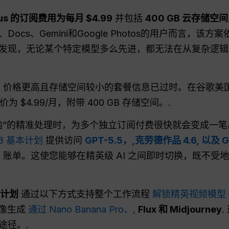
Plus 的订阅费用为每月 $4.99
并包括
400 GB 云存储空间
e、Docs、Gemini和Google Photos的用户而言，
发现，无论某个特定模型多么先进，都无法在从复杂逻辑
价格更高且存储空间较小的套餐信息已过时。在谷歌美国官方的 
售价为 $4.99/月，附带 400 GB 存储空间。.
大脑”的精准处理时，为多个独立订阅付费很快就会变成一笔
.8 基本计划
提供访问
GPT-5.5，,
克劳德作品 4.6,
以及 Ge
Gemini 账单。这使您能够在精英级 AI 之间即时切换，
业计划
通过以下方式支持整个工作流程
解锁精英视频模型
像生成
通过 Nano Banana Pro、,
Flux 和 Midjourney
途径。.