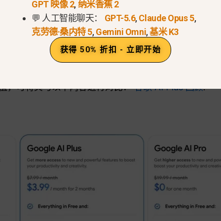
GPT 映像 2
,
纳米香蕉 2
💬 人工智能聊天：
GPT-5.6
,
Claude Opus 5
,
lus 的订阅费用是多少？（$4.99/
克劳德·桑内特 5
,
Gemini Omni
,
基米 K3
获得 50% 折扣 - 立即开始
le AI Plus 订阅服务的月费为 $4.99
针对美国用户，Goo
的高价版本，同时仍将其定位为谷歌旗下位于 AI Pro 和
值，可将其与以下内容进行对比：
谷歌 AI Plus 回顾
.