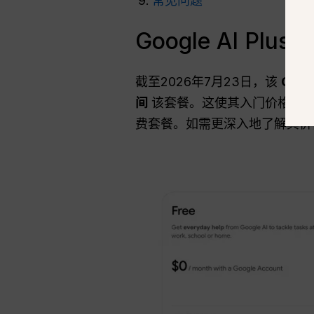
常见问题
Google AI P
截至2026年7月23日，该
Goog
间
该套餐。这使其入门价格低于此前
费套餐。如需更深入地了解其价