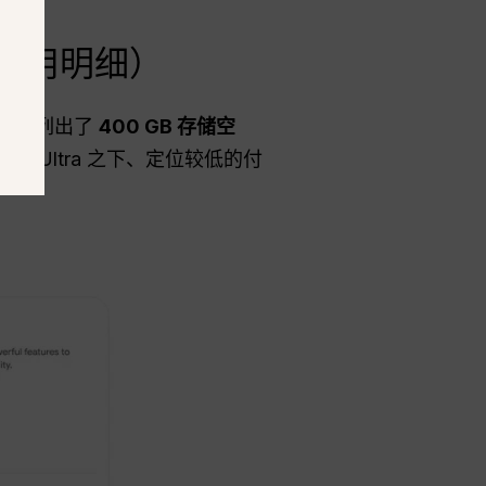
月 费用明细）
gle 列出了
400 GB 存储空
 Ultra 之下、定位较低的付