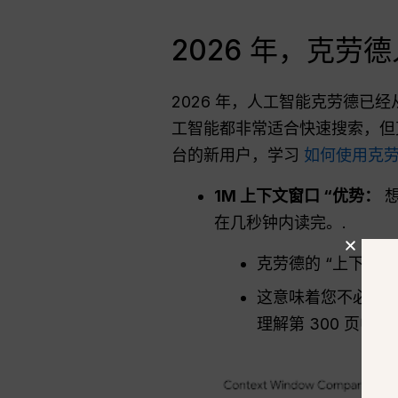
2026 年，克劳
2026 年，人工智能克劳德
工智能都非常适合快速搜索，但
台的新用户，学习
如何使用克
1M 上下文窗口 “优势：
想
在几秒钟内读完。.
克劳德的 “上下文窗
这意味着您不必将冗
理解第 300 页中