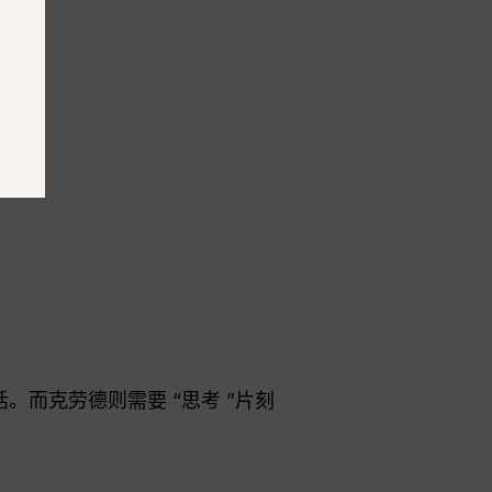
而克劳德则需要 “思考 ”片刻