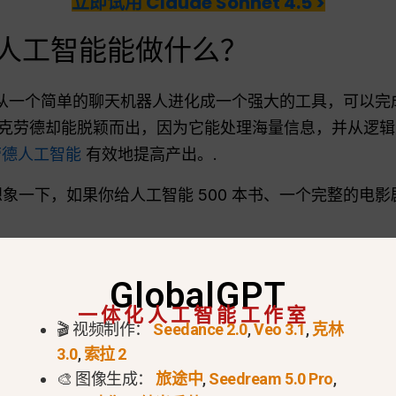
立即试用 Claude Sonnet 4.5 >
德人工智能能做什么？
已经从一个简单的聊天机器人进化成一个强大的工具，可以
克劳德却能脱颖而出，因为它能处理海量信息，并从逻辑
劳德人工智能
有效地提高产出。.
象一下，如果你给人工智能 500 本书、一个完整的电
口”（短时记忆）可处理多达 100 万个标记。.
GlobalGPT
长的文件切碎。您可以上传整本教科书或完整的法律合同，
一体化人工智能工作室
间的具体细节。.
🎬 视频制作：
Seedance 2.0
,
Veo 3.1
,
克林
3.0
,
索拉 2
🎨 图像生成：
旅途中
,
Seedream 5.0 Pro
,