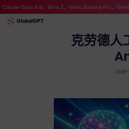
Claude Opus 4.6、Sora 2、Nano Banana Pro、G
GlobalGPT
克劳德人工
A
2026-