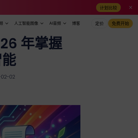
计划比较
频
人工智能图像
AI音频
博客
定价
免费开始
26 年掌握
智能
02-02