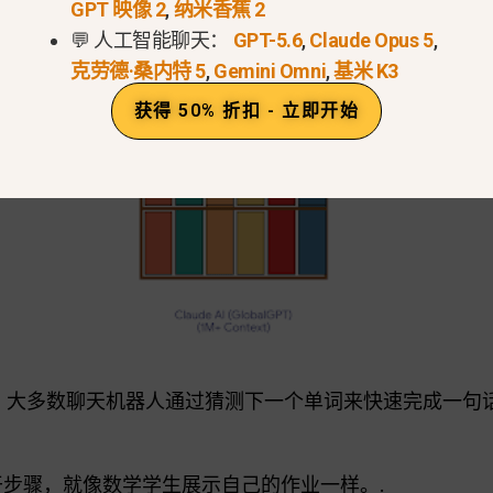
GPT 映像 2
,
纳米香蕉 2
💬 人工智能聊天：
GPT-5.6
,
Claude Opus 5
,
克劳德·桑内特 5
,
Gemini Omni
,
基米 K3
获得 50% 折扣 - 立即开始
：
大多数聊天机器人通过猜测下一个单词来快速完成一句话。
步骤，就像数学学生展示自己的作业一样。.