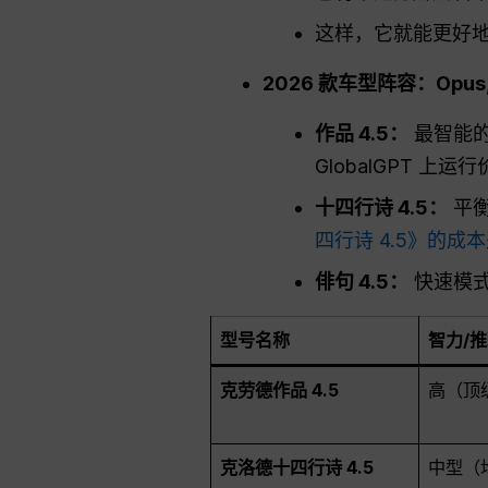
这样，它就能更好地
2026 款车型阵容：Opus, S
作品 4.5：
最智能的
GlobalGPT 上运
十四行诗 4.5：
平衡
四行诗 4.5》的成
俳句 4.5：
快速模式
型号名称
智力/
克劳德作品 4.5
高（顶
克洛德十四行诗 4.5
中型（