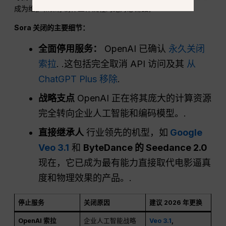
成为维护和保存制作工作流程的绝对必需品。.
Sora 关闭的主要细节：
全面停用服务：
OpenAI 已确认
永久关闭
索拉
. .这包括完全取消 API 访问及其
从
ChatGPT Plus 移除
.
战略支点
OpenAI 正在将其庞大的计算资源
完全转向企业人工智能和编码模型。.
直接继承人
行业领先的机型，如
Google
Veo 3.1
和
ByteDance 的 Seedance 2.0
现在，它已成为最有能力直接取代电影逼真
度和物理效果的产品。.
停止服务
关闭原因
建议 2026 年更换
OpenAI 索拉
企业人工智能战略
Veo 3.1
,