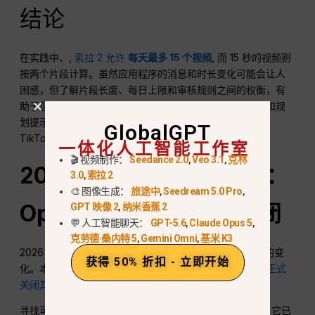
结论
在实践中、,
索拉 2 允许
每天最多 15 个视频
, 而 15 秒的视频则
按两个片段计算。虽然应用程序的消息和时长变化可能会让人
困惑，但了解片段长度、每日上限和审核规则之间的权衡，有
助于您最大限度地发挥创意。通过有策略地混合视频长度和规
划提示，您可以充分利用 Sora 2 的每日上限，同时为
GlobalGPT
TikTok、Instagram 和其他平台制作高质量的内容。.
一体化人工智能工作室
🎬 视频制作：
Seedance 2.0
,
Veo 3.1
,
克林
2026 年 3 月末紧急更新：
3.0
,
索拉 2
🎨 图像生成：
旅途中
,
Seedream 5.0 Pro
,
OpenAI 的 Sora 永久关闭
GPT 映像 2
,
纳米香蕉 2
💬 人工智能聊天：
GPT-5.6
,
Claude Opus 5
,
克劳德·桑内特 5
,
Gemini Omni
,
基米 K3
2026 年 3 月底，人工智能视频生成格局发生了翻天覆地的变
获得 50% 折扣 - 立即开始
化。本指南已紧急更新，以反映突发新闻：OpenAI 正在
正式
关闭其 Sora
视频生成服务。.
寻找可靠的
索拉替代品
不再只是创作者的可选项。现在，它已