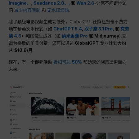
Imagine、,
Seedance 2.0、,
和
Wan 2.6
-让您不间断地访
问
减少内容限制
和
无水印烦恼
.
除了顶级电影视频生成功能外，GlobalGPT 还能让您毫不费力
地在精英文本模式（如
ChatGPT 5.4
,
双子座 3.1 Pro
, 和
克劳
德 4.6
）和图像生成器（如
纳米香蕉 Pro
和 Midjourney
).无
需为零散的工具付费，您可以通过
GlobalGPT
专业计划大约
从
$10.8/月
.
现在，有一个促销活动
折扣可达
50%
帮助您的创意渠道面向
未来。.