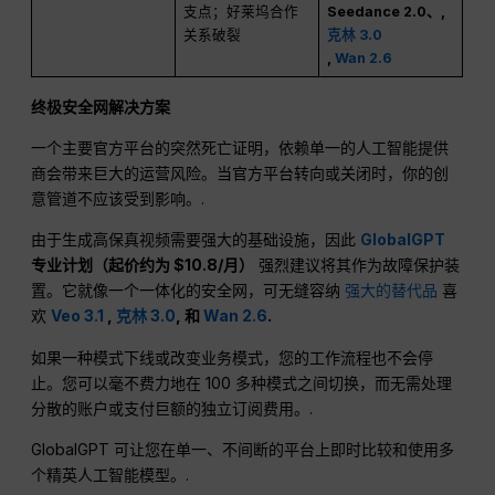
支点；好莱坞合作
Seedance 2.0、,
关系破裂
克林 3.0
,
Wan 2.6
终极安全网解决方案
一个主要官方平台的突然死亡证明，依赖单一的人工智能提供
商会带来巨大的运营风险。当官方平台转向或关闭时，你的创
意管道不应该受到影响。.
由于生成高保真视频需要强大的基础设施，因此
GlobalGPT
专业计划（起价约为 $10.8/月）
强烈建议将其作为故障保护装
置。它就像一个一体化的安全网，可无缝容纳
强大的替代品
喜
欢
Veo 3.1
,
克林 3.0
, 和
Wan 2.6
.
如果一种模式下线或改变业务模式，您的工作流程也不会停
止。您可以毫不费力地在 100 多种模式之间切换，而无需处理
分散的账户或支付巨额的独立订阅费用。.
GlobalGPT 可让您在单一、不间断的平台上即时比较和使用多
个精英人工智能模型。.