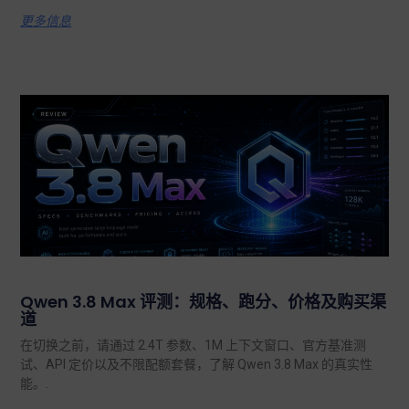
更多信息
Qwen 3.8 Max 评测：规格、跑分、价格及购买渠
道
在切换之前，请通过 2.4T 参数、1M 上下文窗口、官方基准测
试、API 定价以及不限配额套餐，了解 Qwen 3.8 Max 的真实性
能。.