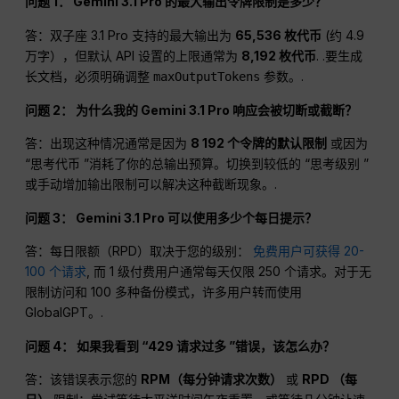
问题 1： Gemini 3.1 Pro 的最大输出令牌限制是多少？
答：双子座 3.1 Pro 支持的最大输出为
65,536 枚代币
(约 4.9
万字），但默认 API 设置的上限通常为
8,192 枚代币
. .要生成
长文档，必须明确调整
参数。.
maxOutputTokens
问题 2： 为什么我的 Gemini 3.1 Pro 响应会被切断或截断？
答：出现这种情况通常是因为
8 192 个令牌的默认限制
或因为
“思考代币 ”消耗了你的总输出预算。切换到较低的 “思考级别 ”
或手动增加输出限制可以解决这种截断现象。.
问题 3： Gemini 3.1 Pro 可以使用多少个每日提示？
答：每日限额（RPD）取决于您的级别：
免费用户可获得 20-
100 个请求
, 而 1 级付费用户通常每天仅限 250 个请求。对于无
限制访问和 100 多种备份模式，许多用户转而使用
GlobalGPT。.
问题 4： 如果我看到 “429 请求过多 ”错误，该怎么办？
答：该错误表示您的
RPM（每分钟请求次数）
或
RPD （每