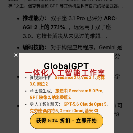
存 ”之王，但克劳德和 GPT 等其他机型也有自己的秘密武器。.
推理能力：
双子座 3.1 Pro 已评分
ARC-
AGI-2 上的 77.1%
, ，远远高于双子座
3.0。它擅长解决从未见过的难题。.
编码技能：
对于构建应用程序，Gemini 是
几乎与克劳德 4.5
, 在专业编码测试中得分
GlobalGPT
超过 80%。.
一体化人工智能工作室
科学与知识：
如果您需要博士水平的科学
🎬 视频制作：
Seedance 2.0
,
Veo 3.1
,
克林
3.0
,
索拉 2
帮助，Gemini 在 GPQA Diamond 上的
🎨 图像生成：
旅途中
,
Seedream 5.0 Pro
,
94.3% 分数使其成为研究人员的首选。.
GPT 映像 2
,
纳米香蕉 2
💬 人工智能聊天：
GPT-5.6
,
Claude Opus 5
,
多模式广度：
与 GPT-5.2 不同
, Gemini 可
克劳德·桑内特 5
,
Gemini Omni
,
基米 K3
以一次性 “观看 ”1 小时的视频或 “收听 ”8
获得 50% 折扣 - 立即开始
小时的音频。.