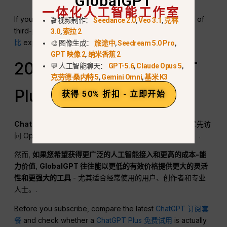
GlobalGPT
一体化人工智能工作室
If you are deciding between OpenAI plan tiers instead of
🎬 视频制作：
Seedance 2.0
,
Veo 3.1
,
克林
third-party platforms, the
ChatGPT Plus 与 Pro 对
3.0
,
索拉 2
比
explains when upgrading above Plus makes sense
🎨 图像生成：
旅途中
,
Seedream 5.0 Pro
,
GPT 映像 2
,
纳米香蕉 2
2026 年荷兰的 ChatGPT
💬 人工智能聊天：
GPT-5.6
,
Claude Opus 5
,
克劳德·桑内特 5
,
Gemini Omni
,
基米 K3
Plus 值得购买吗？
获得 50% 折扣 - 立即开始
ChatGPT
如果符合以下条件，Plus 就值得购买
您希望优先访
问 OpenAI 的生态系统，并获得免费层级之外的性能提升。.
然而,
如果您希望获得更广泛的人工智能接入和更高的成本-能
力价值
,
GlobalGPT 往往能以更低的有效价格提供更大的灵活
性和更强大的工具
- 尤其适合经常使用的用户、创作者和专业
人士。.
Before you subscribe, compare the latest
ChatGPT 订阅套
餐
and check whether a
ChatGPT Plus 免费试用
is actually