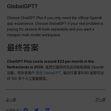
GlobalGPT?
Choose ChatGPT Plus if you only need the official OpenAI
app experience. Choose GlobalGPT if your real problem is
paying for several AI tools separately and you want a
cheaper multi-model workspace.
最终答案
ChatGPT Plus costs around €23 per month in the
Netherlands in 2026.
虽然它提供优先访问权和高级 OpenAI
功能，但许多用户
首选 GlobalGPT
, 每月只需 $10.80 起即可访
问 100 多个人工智能模型。.
上一页
下一页
分享帖子：