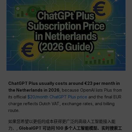
ChatGPT Plus usually costs around €23 per month in
the Netherlands in 2026
, because OpenAI lists Plus from
its official
$20/month ChatGPT Plus price
and the final EUR
charge reflects Dutch VAT, exchange rates, and billing
route.
如果您希望以更低的成本获得更广泛的高级人工智能接入能
力、,
GlobalGPT 可访问 100 多个人工智能模型、实时搜索工