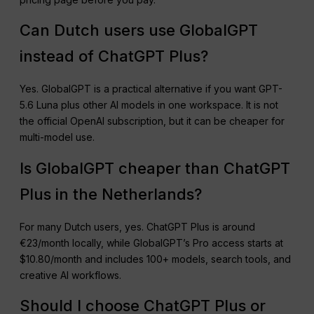
Can Dutch users use GlobalGPT
instead of ChatGPT Plus?
Yes. GlobalGPT is a practical alternative if you want GPT-
5.6 Luna plus other AI models in one workspace. It is not
the official OpenAI subscription, but it can be cheaper for
multi-model use.
Is GlobalGPT cheaper than ChatGPT
Plus in the Netherlands?
For many Dutch users, yes. ChatGPT Plus is around
€23/month locally, while GlobalGPT’s Pro access starts at
$10.80/month and includes 100+ models, search tools, and
creative AI workflows.
Should I choose ChatGPT Plus or