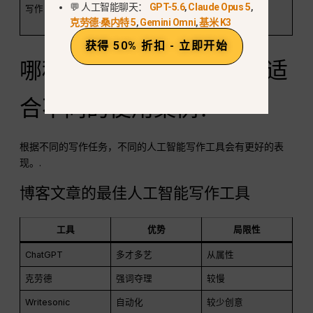
💬 人工智能聊天：
GPT-5.6
,
Claude Opus 5
,
写作
者、Frase、
专家
克劳德·桑内特 5
,
Gemini Omni
,
基米 K3
Scalenut
获得 50% 折扣 - 立即开始
哪种人工智能写作工具最适
合不同的使用案例？
根据不同的写作任务，不同的人工智能写作工具会有更好的表
现。.
博客文章的最佳人工智能写作工具
工具
优势
局限性
ChatGPT
多才多艺
从属性
克劳德
强词夺理
较慢
Writesonic
自动化
较少创意