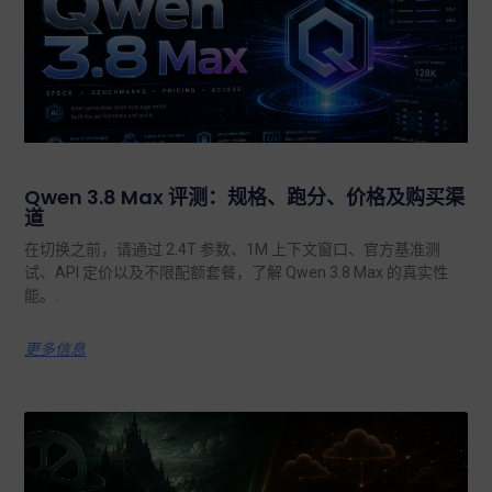
Qwen 3.8 Max 评测：规格、跑分、价格及购买渠
道
在切换之前，请通过 2.4T 参数、1M 上下文窗口、官方基准测
试、API 定价以及不限配额套餐，了解 Qwen 3.8 Max 的真实性
能。.
更多信息