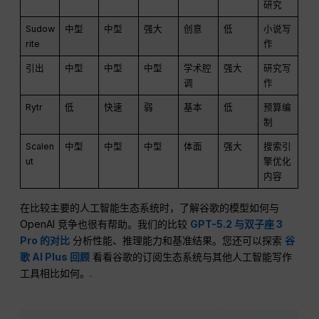
研究
Sudow
中型
中型
强大
创意
低
小说写
rite
作
引出
中型
中型
中型
学术腔
强大
研究写
调
作
Rytr
低
快速
弱
基本
低
预算编
制
Scalen
中型
中型
中型
体面
强大
搜索引
ut
擎优化
内容
在比较主要的人工智能生态系统时，了解谷歌的模型如何与
OpenAI 竞争也很有帮助。我们的比较
GPT-5.2 与双子座 3
Pro 的对比
分析性能、推理能力和基准结果。您还可以探索
谷
歌 AI Plus 回顾
看看谷歌的订阅生态系统与其他人工智能写作
工具相比如何。.