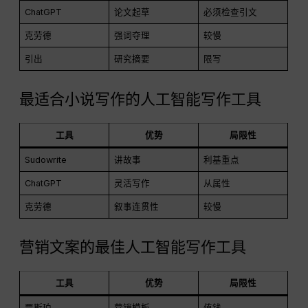
ChatGPT
论文起草
必须检查引文
克劳德
强词夺理
较慢
引出
研究摘要
限写
最适合小说写作的人工智能写作工具
工具
优势
局限性
Sudowrite
讲故事
利基重点
ChatGPT
灵活写作
从属性
克劳德
叙事连贯性
较慢
营销文案的最佳人工智能写作工具
工具
优势
局限性
贾斯珀
营销模板
值钱