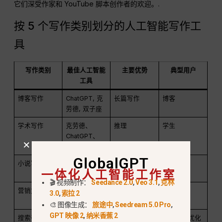
它们深受作家和 YouTube 脚本创作者的欢迎。.
按 5 个写作类别划分的人工智能写作工
具
写作类别
最佳人工智能
主要优势
典型用户
工具
博客写作
ChatGPT, 克
长篇写作
博客
劳德, 双子座
学术写作
克劳德、
推理
学生
ChatGPT、
Elicit
GlobalGPT
小说写作
Sudowrite,
讲故事
作者
一体化人工智能工作室
ChatGPT
🎬 视频制作：
Seedance 2.0
,
Veo 3.1
,
克林
营销文案
Jasper,
劝说性写作
营销者
3.0
,
索拉 2
Copy.ai
🎨 图像生成：
旅途中
,
Seedream 5.0 Pro
,
GPT 映像 2
,
纳米香蕉 2
搜索引擎优化
人工智能冲浪
关键词优化
搜索引擎优化