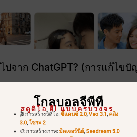
ไปจาก ChatGPT? (การแก้ไขปัญหา
โกลบอลจีพีที
ก OpenAI ได้ปิดโครงการอย่างเป็นทางการเมื่อวันที่ 25 ม
สตูดิโอ AI แบบครบวงจร
คุณสมบัติการสร้างวิดีโอทั้งหมดออกจากแพลตฟอร์ม ซึ่งหมา
🎬 การสร้างวิดีโอ:
ซีแดนซ์ 2.0
,
Veo 3.1
,
คลิง
.
3.0
,
โซระ 2
🎨 การสร้างภาพ:
มิดเจอร์นีย์
,
Seedream 5.0
:
หากคุณได้ลองล้างแคชของเบราว์เซอร์ ติดตั้งแอป Chat