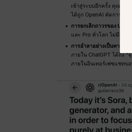
เข้าสู่ระบบอีกครั้ง คุณจะส
ได้ถูก OpenAI ตัดการเชื่
การยกเลิกถาวรของ UI:
ปุ่
และ Pro ทั่วโลก ไม่มีตัวเล
การอำลาอย่างเป็นทางการ
ภายใน ChatGPT ได้ถึง “จุด
ภายในอินเทอร์เฟซแชทบอ