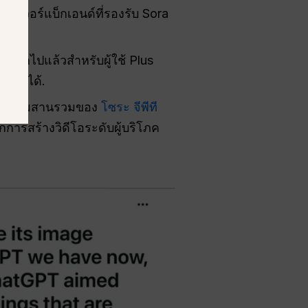
ิร์ฟเวอร์แบ็กเอนด์ที่รองรับ Sora
ออกไปแล้วสำหรับผู้ใช้ Plus
ลับมาได้.
นว่าการผสานรวมของ
โซระ จีพีที
กการสร้างวิดีโอระดับผู้บริโภค