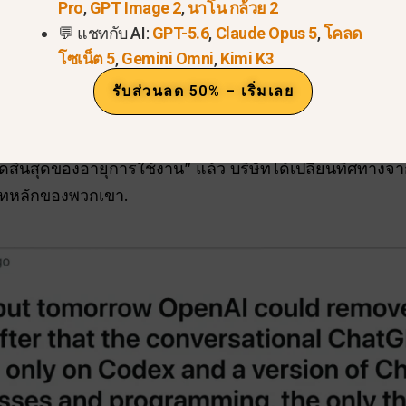
Pro
,
GPT Image 2
,
นาโน กล้วย 2
ังเกตเห็นว่าเครื่องมือวิดีโอยังคงหายไป สาเหตุนี้เป็นเพราะเซ
💬 แชทกับ AI:
GPT-5.6
,
Claude Opus 5
,
โคลด
อมต่อโดยสมบูรณ์แล้ว.
โซเน็ต 5
,
Gemini Omni
,
Kimi K3
ม “สร้างวิดีโอ” และคำแนะนำเฉพาะของ Sora GPT ได้ถูกนำ
รับส่วนลด 50% – เริ่มเลย
ือกการตั้งค่าในเมนูคุณสมบัติ Beta ที่สามารถนำฟังก์ชันนี้ก
:
ตามประกาศภายในเมื่อวันที่ 24 มีนาคม OpenAI ยืนยั
สิ้นสุดของอายุการใช้งาน” แล้ว บริษัทได้เปลี่ยนทิศทางจา
ทหลักของพวกเขา.