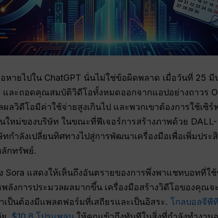
ดีโอหายไปใน ChatGPT นั่นไม่ใช่ข้อผิดพลาด เมื่อวันที่ 25
ร
และถอดคุณสมบัติวิดีโอทั้งหมดออกจากแอปอย่างถาวร Ope
ิดีโอมีค่าใช้จ่ายสูงเกินไป และพวกเขาต้องการใช้เซิร์ฟเ
่นใหม่ของบริษัท ในขณะที่ฟีเจอร์การสร้างภาพด้วย DALL-E 
ิษัทกำลังเปลี่ยนทิศทางไปสู่การพัฒนาเครื่องมือเพื่อเพิ่ม
ักทรัพย์.
 Sora แสดงให้เห็นถึงอันตรายของการพึ่งพาแชทบอทที่ใช
ลังการประมวลผลมากขึ้น เครื่องมือสร้างวิดีโอของคุณจะถ
็นต้องมีแพลตฟอร์มที่เสถียรและเป็นอิสระ.
โกลบอลจีพีท
ภัย.
$10.8 โปรแพลน
ให้คุณเข้าถึงทันทีในสิ่งที่กำลังทำงา