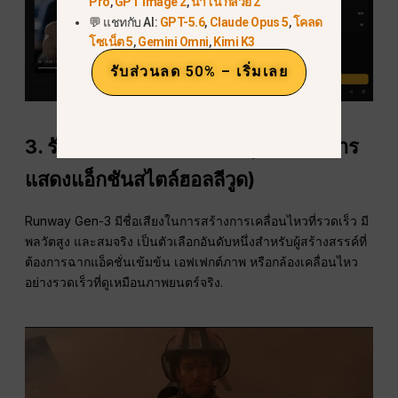
Pro
,
GPT Image 2
,
นาโน กล้วย 2
💬 แชทกับ AI:
GPT-5.6
,
Claude Opus 5
,
โคลด
โซเน็ต 5
,
Gemini Omni
,
Kimi K3
รับส่วนลด 50% – เริ่มเลย
3.
รันเวย์ Gen-3 (เหมาะที่สุดสำหรับการ
แสดงแอ็กชันสไตล์ฮอลลีวูด)
Runway Gen-3 มีชื่อเสียงในการสร้างการเคลื่อนไหวที่รวดเร็ว มี
พลวัตสูง และสมจริง เป็นตัวเลือกอันดับหนึ่งสำหรับผู้สร้างสรรค์ที่
ต้องการฉากแอ็คชั่นเข้มข้น เอฟเฟกต์ภาพ หรือกล้องเคลื่อนไหว
อย่างรวดเร็วที่ดูเหมือนภาพยนตร์จริง.