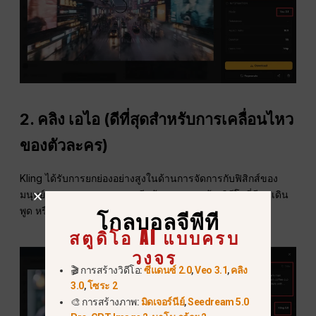
2. คลิง เอไอ (ดีที่สุดสำหรับการเคลื่อนไหว
ของตัวละคร)
Kling ได้รับการยกย่องอย่างสูงในด้านการจัดการกับฟิสิกส์ของ
มนุษย์และการแสดงออกทางสีหน้า หากคุณสร้างวิดีโอที่มีคนเดิน
พูด หรือแสดงอารมณ์ Kling คือตัวเลือกที่ดีที่สุดของคุณ.
โกลบอลจีพีที
สตูดิโอ AI แบบครบ
วงจร
🎬 การสร้างวิดีโอ:
ซีแดนซ์ 2.0
,
Veo 3.1
,
คลิง
3.0
,
โซระ 2
🎨 การสร้างภาพ:
มิดเจอร์นีย์
,
Seedream 5.0