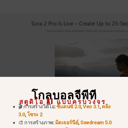
โกลบอลจีพีที
สตูดิโอ AI แบบครบวงจร
🎬 การสร้างวิดีโอ:
ซีแดนซ์ 2.0
,
Veo 3.1
,
คลิง
3.0
,
โซระ 2
🎨 การสร้างภาพ:
มิดเจอร์นีย์
,
Seedream 5.0