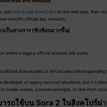
nient than VPN methods
w, use
how to use Sora 2 Pro
as the next step, then c
ore-specific official app relaunch.
างเป็นทางการ (ซับซ้อนมากขึ้น)
n where a legacy official account still works
 still has Sora access or API access before spending 
developer or legacy-account situations, but it is time-
d to create videos, compare prompts, or test short socia
ามารถใช้บน Sora 2 ในสิงคโปร์ผ