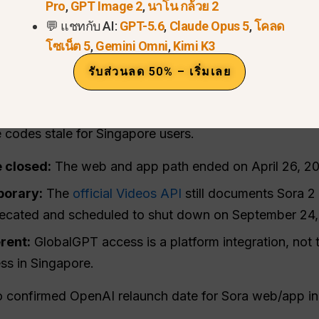
Pro
,
GPT Image 2
,
นาโน กล้วย 2
ลองใช้ Sora 2 Pro ตอนนี้ >
💬 แชทกับ AI:
GPT-5.6
,
Claude Opus 5
,
โคลด
่มีให้บริการอย่างเป็นทางการในส
โซเน็ต 5
,
Gemini Omni
,
Kimi K3
รับส่วนลด 50% – เริ่มเลย
h official Sora 2 consumer route for Singapore. The b
longer live at all, according to OpenAI’s discontinuati
 codes stale for Singapore users.
 closed:
The web and app path ended on April 26, 2
porary:
The
official Videos API
still documents Sora 2 
ecated and scheduled to shut down on September 24,
rent:
GlobalGPT access is a platform integration, not
ss in Singapore.
no confirmed OpenAI relaunch date for Sora web/app in