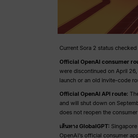
Current Sora 2 status checked
Official OpenAI consumer ro
were discontinued on April 26,
launch or an old invite-code ro
Official OpenAI API route:
Th
and will shut down on Septemb
does not reopen the consumer
เส้นทาง GlobalGPT:
Singapore 
OpenAI’s official consumer app