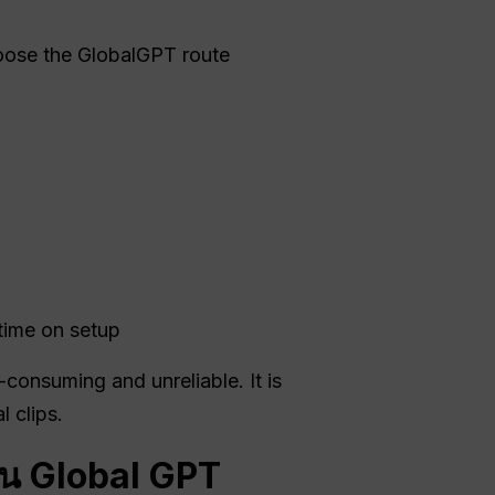
hoose the GlobalGPT route
time on setup
consuming and unreliable. It is
l clips.
่าน Global GPT