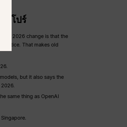
ิงคโปร์
igger 2026 change is that the
on notice. That makes old
026.
models, but it also says the
 2026.
 the same thing as OpenAI
 Singapore.