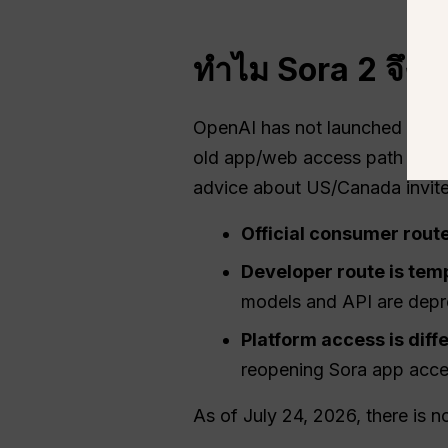
ทำไม Sora 2 จึงไม
OpenAI has not launched a fres
old app/web access path is no 
advice about US/Canada invite
Official consumer route
Developer route is tem
models and API are depr
Platform access is diffe
reopening Sora app acce
As of July 24, 2026, there is 