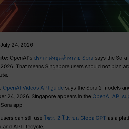
 July 24, 2026
ute:
OpenAI's
ประกาศหยุดจำหน่าย Sora
says the Sora
 2026. That means Singapore users should not plan aro
ute.
e
OpenAI Videos API guide
says the Sora 2 models an
er 24, 2026. Singapore appears in the
OpenAI API sup
 Sora app.
users can still use
โซระ 2 โปร บน GlobalGPT
as a plat
 and API lifecycle.