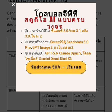
โกลบอลจีพีที
ข้อกำหนดของแพลตฟอร์มและข้อจำกัดของผลิตภัณฑ์อาจมีการ
สตูดิโอ AI แบบครบ
เปลี่ยนแปลง ดังนั้นโปรดตรวจสอบหน้าจอการเผยแพร่ปัจจุบัน
วงจร
ก่อนการส่งออก ตารางการตัดสินใจด้านล่างนี้เน้นไปที่วิธีการ
สร้างสรรค์มากกว่าข้อจำกัดที่กำหนดไว้อย่างตายตัว.
🎬 การสร้างวิดีโอ:
ซีแดนซ์ 2.0
,
Veo 3.1
,
คลิง
3.0
,
โซระ 2
พื้นผิว
วิธีการสร้างสรรค์ที่มี
การตรวจสอบครั้ง
🎨 การสร้างภาพ:
มิดเจอร์นีย์
,
Seedream 5.0
ประโยชน์
สุดท้าย
Pro
,
GPT Image 2
,
นาโน กล้วย 2
💬 แชทกับ AI:
GPT-5.6
,
Claude Opus 5
,
โคลด
TikTok
บริบทที่เข้าใจได้
ส่วนเปิดเรื่องนี้จะ
โซเน็ต 5
,
Gemini Omni
,
Kimi K3
รวดเร็ว, สไตล์การ
เข้าใจได้หรือไม่ หาก
เขียนของผู้สร้างที่
ไม่มีส่วนนำที่ยาว?
รับส่วนลด 50% – เริ่มเลย
จดจำได้, และมีพื้นที่
สำหรับคำบรรยาย
แบบท้องถิ่น
อินสตาแกรม รีลส์
ภาพลักษณ์ที่ชัดเจน
หัวข้อและข้อความ
และโดดเด่น กรอบ
ในภาพที่ตัดแล้ว
ปกที่เรียบง่าย และ
ชัดเจนหรือไม่?
แนวคิดที่แบ่งปันได้