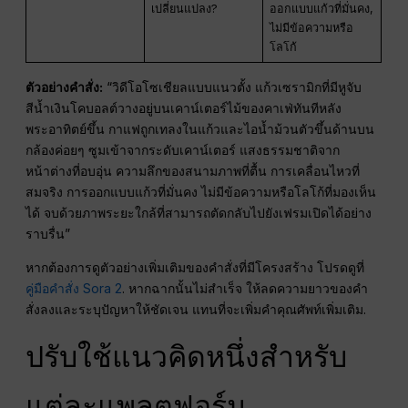
เปลี่ยนแปลง?
ออกแบบแก้วที่มั่นคง,
ไม่มีข้อความหรือ
โลโก้
ตัวอย่างคำสั่ง:
“วิดีโอโซเชียลแบบแนวตั้ง แก้วเซรามิกที่มีหูจับ
สีน้ำเงินโคบอลต์วางอยู่บนเคาน์เตอร์ไม้ของคาเฟ่ทันทีหลัง
พระอาทิตย์ขึ้น กาแฟถูกเทลงในแก้วและไอน้ำม้วนตัวขึ้นด้านบน
กล้องค่อยๆ ซูมเข้าจากระดับเคาน์เตอร์ แสงธรรมชาติจาก
หน้าต่างที่อบอุ่น ความลึกของสนามภาพที่ตื้น การเคลื่อนไหวที่
สมจริง การออกแบบแก้วที่มั่นคง ไม่มีข้อความหรือโลโก้ที่มองเห็น
ได้ จบด้วยภาพระยะใกล้ที่สามารถตัดกลับไปยังเฟรมเปิดได้อย่าง
ราบรื่น”
หากต้องการดูตัวอย่างเพิ่มเติมของคำสั่งที่มีโครงสร้าง โปรดดูที่
คู่มือคำสั่ง Sora 2
. หากฉากนั้นไม่สำเร็จ ให้ลดความยาวของคำ
สั่งลงและระบุปัญหาให้ชัดเจน แทนที่จะเพิ่มคำคุณศัพท์เพิ่มเติม.
ปรับใช้แนวคิดหนึ่งสำหรับ
แต่ละแพลตฟอร์ม