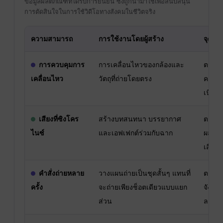
ข้อมูลผลิตภัณฑ์ที่ได้รับการยืนยัน ซึ่งถูกนำมาใช้เพื่อสนับสนุน
การตัดสินใจในการใช้วิดีโอทางสังคมในชีวิตจริง
ความสามารถ
การใช้งานโดยผู้สร้าง
จุดตร
การควบคุมการ
การเคลื่อนไหวของกล้องและ
ตรวจส
เคลื่อนไหว
วัตถุที่ถ่ายโดยตรง
คงอยู
เนื่อง
เสียงที่ซิงโคร
สร้างบทสนทนา บรรยากาศ
ตรวจส
ไนซ์
และเอฟเฟกต์ร่วมกับฉาก
ผสมเสี
เสียง
คำสั่งถ่ายหลาย
วางแผนถ่ายเป็นชุดสั้นๆ แทนที่
ตรวจส
ครั้ง
จะถ่ายเพียงช็อตเดียวแบบแยก
จังหว
ส่วน
ละคร