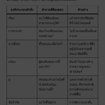
องค์ประกอบคำสั่ง
คำถามที่ต้องตอบ
ตัวอย่าง
เรื่อง
อะไรที่ต้องยังคง
แก้วเซรามิกที่มีหูจับ
สามารถระบุได้?
สีน้ำเงินโคบอลต์
การกระทำ
มีอะไรเปลี่ยนแปลง
ไอน้ำพวยพุ่งขึ้นเมื่อเท
บนหน้าจอ?
กาแฟ
การตั้งค่า
ที่ไหนและเมื่อไหร่?
ร้านกาแฟเล็กๆ ที่ตั้ง
อยู่ไม่ไกลจากจุดที่
พระอาทิตย์ขึ้น
กล้อง
ผู้ชมค้นพบฉากนี้
ดันเข้าไปอย่างช้าๆ
อย่างไร?
จากความสูงของ
เคาน์เตอร์
ดู
ลักษณะทางภาพใดที่
แสงจากหน้าต่างที่
ช่วยสนับสนุน
อบอุ่น, สีธรรมชาติ,
ข้อความนี้?
ความลึกของสนาม
ภาพที่ตื้น
ข้อจำกัด
อะไรที่ไม่ควร
การจัดวางแนวตั้ง,