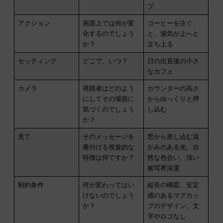
プ
アクション
画面上では何が変
コーヒーを注ぐ
化するのでしょう
と、湯気が上へと
か？
立ち上る
セッティング
どこで、いつ？
日の出直後の小さ
なカフェ
カメラ
視聴者はどのよう
カウンターの高さ
にしてその場面に
からゆっくりと押
気づくのでしょう
し込む
か？
見て
そのメッセージを
窓から差し込む温
裏付ける視覚的な
かみのある光、自
特徴は何ですか？
然な色合い、浅い
被写界深度
制約条件
何が変わってはい
縦長の構図、安定
けないのでしょう
感のあるマグカッ
か？
プのデザイン、文
字やロゴなし