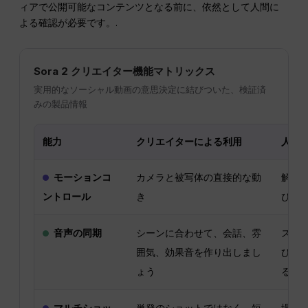
ィアで公開可能なコンテンツとなる前に、依然として人間に
よる確認が必要です。.
Sora 2 クリエイター機能マトリックス
実用的なソーシャル動画の意思決定に結びついた、検証済
みの製品情報
能力
クリエイターによる利用
人間
モーションコ
カメラと被写体の直接的な動
解剖
ントロール
き
び連
音声の同期
シーンに合わせて、会話、雰
スピ
囲気、効果音を作り出しまし
び音
ょう
る