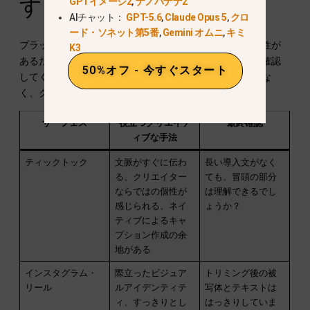
する
GPTイメージ2
,
ナノバナナ2
AIチャット：
GPT-5.6
,
Claude Opus 5
,
クロ
ード・ソネット第5番
,
Gemini オムニ
,
キミ
プラットフォームの仕様や製品の制限は変更される可能性が
K3
あるため、エクスポートを行う前に、現在の公開画面を確認
50%オフ - 今すぐスタート
してください。以下の決定表は、固定された制限値ではな
く、クリエイティブの扱い方に焦点を当てたものです。.
サーフェス
役立つクリエイテ
最終確認
ィブな手法
ティックトック
文脈がすぐに伝わ
長い導入文がなく
る、クリエイター
ても、冒頭の部分
ならではの個性が
は理解できるでし
感じられる、ネイ
ょうか？
ティブによるキャ
プション作成の余
地がある
インスタグラム・
際立ったビジュア
トリミング後の被
リール
ルアイデンティテ
写体とテキストは
ィ、すっきりとし
はっきりしていま