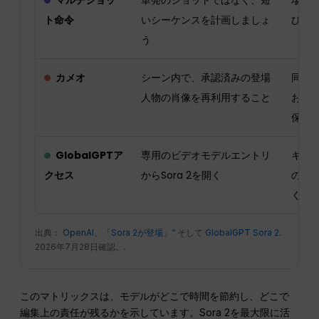
マルチショッ
単発のショットではなく、短
場面
ト命令
いシーケンスを計画しましょ
び登
う
カメオ
シーン内で、承認済みの登場
同意
人物の肖像を再利用すること
およ
保
GlobalGPTア
専用のビデオモデルエントリ
キャ
クセス
からSora 2を開く
のプ
くだ
出典：
OpenAI、「Sora 2が登場」“
そして
GlobalGPT Sora 2
.
2026年7月28日確認。.
このマトリックスは、モデルがどこで時間を節約し、どこで
編集上の責任が残るかを示しています。Sora 2を最大限に活