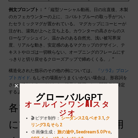
例文プロンプト：
“「縦型ソーシャル動画。日の出直後、木製
のカフェカウンターの上に、コバルトブルーの取っ手がつい
たセラミックマグが置かれている。 マグカップにコーヒーが
注がれ、湯気が上へと立ち上る。カウンターの高さからのス
ローなプッシュイン、温かみのある自然光、浅い被写界深
度、リアルな動き、安定感のあるマグカップのデザイン、テ
キストやロゴは一切映らない。オープニングのフレームにす
っきりと切り戻せるクローズアップで締めくくる。」”
構造化された指示のその他の例については、
『ソラ2』プロン
プトガイド
. もしその場面がうまくいかない場合は、形容詞を
さらに追加するのではなく、指示を簡潔にし、問題点を特定
するようにしてください。.
グローバルGPT
オールインワンAIスタ
各プラットフォームごと
ジオ
🎬 ビデオ制作：
シーダンス2.0
,
ベオ 3.1
,
ク
に1つのコンセプトを適用
リング3.0
,
そら 2
🎨 画像生成：
旅の途中
,
Seedream 5.0 Pro
,