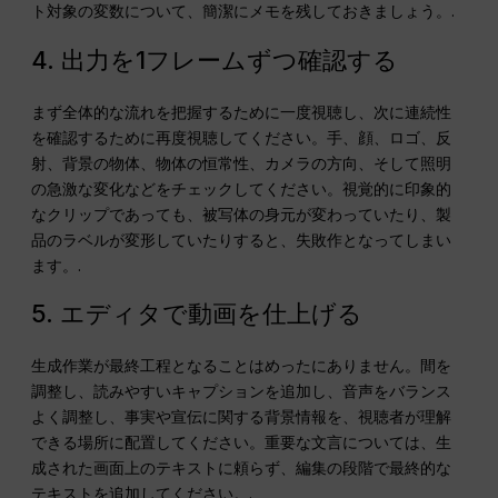
ト対象の変数について、簡潔にメモを残しておきましょう。.
4. 出力を1フレームずつ確認する
まず全体的な流れを把握するために一度視聴し、次に連続性
を確認するために再度視聴してください。手、顔、ロゴ、反
射、背景の物体、物体の恒常性、カメラの方向、そして照明
の急激な変化などをチェックしてください。視覚的に印象的
なクリップであっても、被写体の身元が変わっていたり、製
品のラベルが変形していたりすると、失敗作となってしまい
ます。.
5. エディタで動画を仕上げる
生成作業が最終工程となることはめったにありません。間を
調整し、読みやすいキャプションを追加し、音声をバランス
よく調整し、事実や宣伝に関する背景情報を、視聴者が理解
できる場所に配置してください。重要な文言については、生
成された画面上のテキストに頼らず、編集の段階で最終的な
テキストを追加してください。.