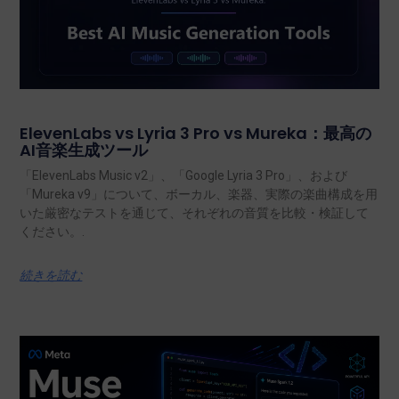
ElevenLabs vs Lyria 3 Pro vs Mureka：最高の
AI音楽生成ツール
「ElevenLabs Music v2」、「Google Lyria 3 Pro」、および
「Mureka v9」について、ボーカル、楽器、実際の楽曲構成を用
いた厳密なテストを通じて、それぞれの音質を比較・検証して
ください。.
続きを読む