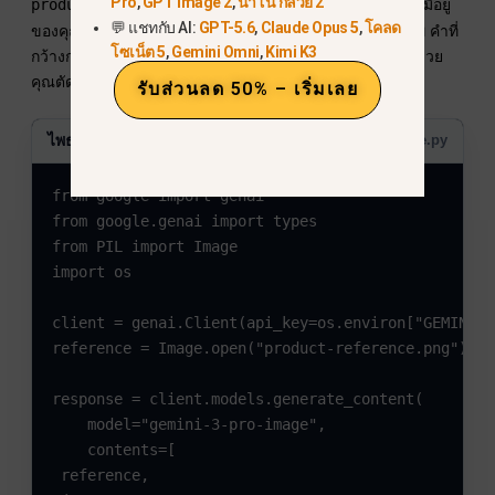
Pro
,
GPT Image 2
,
นาโน กล้วย 2
หมายถึงเพียง “ภาพผลิตภัณฑ์ที่มีอยู่
product-reference.png
💬 แชทกับ AI:
GPT-5.6
,
Claude Opus 5
,
โคลด
ของคุณ” หากงานหลักของคุณคือการเปรียบเทียบโมเดลภาพ คำที่
โซเน็ต 5
,
Gemini Omni
,
Kimi K3
กว้างกว่า
การทดสอบทางเลือกของ Gemini 3 Pro
สามารถช่วย
คุณตัดสินใจได้ว่า Pro คุ้มค่ากับการตั้งค่าเพิ่มเติมหรือไม่.
รับส่วนลด 50% – เริ่มเลย
ไพธอน
edit-with-reference.py
from google import genai

from google.genai import types

from PIL import Image

import os

client = genai.Client(api_key=os.environ["GEMINI_A
reference = Image.open("product-reference.png")

response = client.models.generate_content(

    model="gemini-3-pro-image",

    contents=[

 reference,
