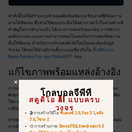
คำสั่งนี้ขอให้สร้างแบบจำลองผลิตภัณฑ์แบบเรียบง่ายที่มีข้อความ
อ่านได้ชัดเจน ซึ่งช่วยให้คุณประเมินได้อย่างรวดเร็วในสามด้านที่
สำคัญในการทำงานจริง ได้แก่ ความสมจริงของวัตถุ การจัดวาง
องค์ประกอบ และความสามารถของโมเดลในการแสดงข้อความ
สั้นให้ชัดเจน สำหรับการปรับแต่งคำสั่งโดยไม่แตะต้องข้อมูล
รับรอง ให้ลองใช้คำอธิบายสั้นๆ แบบเดียวกันใน
พื้นที่ทำงาน
Nano Banana Pro ของ GlobalGPT
ก่อน.
แก้ไขภาพพร้อมแหล่งอ้างอิง
การแก้ไขแบบอ้างอิงภาพคือจุดที่ Nano Banana Pro เริ่มแสดง
โกลบอลจีพีที
ศักยภาพที่แท้จริง แทนที่จะขอให้สร้างภาพใหม่จากศูนย์ คุณเพียง
สตูดิโอ AI แบบครบ
ให้ภาพแก่โมเดลและระบุอย่างชัดเจนว่าส่วนใดสามารถ
วงจร
เปลี่ยนแปลงได้ และส่วนใดต้องคงไว้ตามเดิม.
🎬 การสร้างวิดีโอ:
ซีแดนซ์ 2.0
,
Veo 3.1
,
คลิง
3.0
,
โซระ 2
หากคุณไม่ใช่นักพัฒนา โปรดอ่านส่วนนี้ในฐานะตัวอย่างขั้นตอน
🎨 การสร้างภาพ:
มิดเจอร์นีย์
,
Seedream 5.0
การทำงาน แทนที่จะเป็นสิ่งที่คุณต้องนำไปปฏิบัติ ชื่อไฟล์