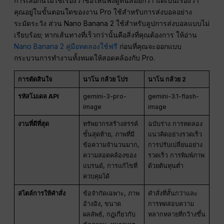
การเลือกนี้ไม่ใช่เรื่องว่าชื่อไหนฟังดูทันสมัยกว่า แต่เป็นเรื่องว่า
คุณอยู่ในขั้นตอนใดของงาน Pro ใช้สำหรับการส่งบอลอย่าง
ระมัดระวัง ส่วน Nano Banana 2 ใช้สำหรับลูปการส่งบอลแบบไม่
เรียบร้อย; หากเส้นทางที่เร็วกว่านั้นคือสิ่งที่คุณต้องการ ให้อ่าน
Nano Banana 2 คู่มือทดลองใช้ฟรี
ก่อนที่คุณจะออกแบบ
กระบวนการทำงานทั้งหมดให้สอดคล้องกับ Pro.
การตัดสินใจ
นาโน กล้วย โปร
นาโน กล้วย 2
รหัสโมเดล API
gemini-3-pro-
gemini-3.1-flash-
image
image
งานที่ดีที่สุด
ทรัพยากรสร้างสรรค์
ฉบับร่าง การทดลอง
ขั้นสุดท้าย, ภาพที่มี
แนวคิดอย่างรวดเร็ว
ข้อความจำนวนมาก,
การปรับเปลี่ยนอย่าง
ความสอดคล้องของ
รวดเร็ว การพิมพ์ภาพ
แบรนด์, การแก้ไขที่
ด้วยต้นทุนต่ำ
ควบคุมได้
สไตล์การให้คำสั่ง
ข้อจำกัดเฉพาะ, ภาพ
คำสั่งที่สั้นกว่าและ
อ้างอิง, ขนาด
การทดสอบความ
ผลลัพธ์, กฎเกี่ยวกับ
หลากหลายที่กว้างขึ้น