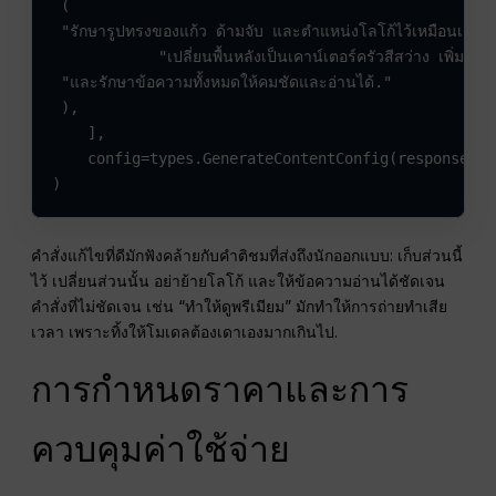
 (

 "รักษารูปทรงของแก้ว ด้ามจับ และตำแหน่งโลโก้ไว้เหมือนเดิม "
            "เปลี่ยนพื้นหลังเป็นเคาน์เตอร์ครัวสีสว่าง เพิ่มแสงเช
 "และรักษาข้อความทั้งหมดให้คมชัดและอ่านได้."

 ),

    ],

    config=types.GenerateContentConfig(response_mo
)
คำสั่งแก้ไขที่ดีมักฟังคล้ายกับคำติชมที่ส่งถึงนักออกแบบ: เก็บส่วนนี้
ไว้ เปลี่ยนส่วนนั้น อย่าย้ายโลโก้ และให้ข้อความอ่านได้ชัดเจน
คำสั่งที่ไม่ชัดเจน เช่น “ทำให้ดูพรีเมียม” มักทำให้การถ่ายทำเสีย
เวลา เพราะทิ้งให้โมเดลต้องเดาเองมากเกินไป.
การกำหนดราคาและการ
ควบคุมค่าใช้จ่าย