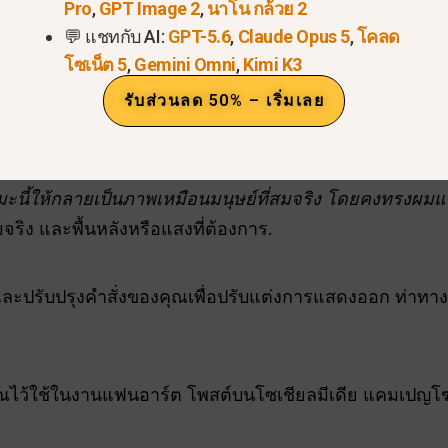
ในการเปลี่ยนตัวละครการ์ตูน
Pro
,
GPT Image 2
,
นาโน กล้วย 2
💬 แชทกับ AI:
GPT-5.6
,
Claude Opus 5
,
โคลด
โซเน็ต 5
,
Gemini Omni
,
Kimi K3
ตูนหรือตัวละครที่วาดภาพประกอบที่คุณต้องการแปลง ตรวจ
รับส่วนลด 50% – เริ่มเลย
เมะนี้ให้กลายเป็นภาพเหมือนมนุษย์ที่สมจริง โดยคงทรงผมแ
ริง และพื้นหลังหรือแสงที่ต้องการ.
ะปรับปรุงคำสั่งของคุณเพื่อปรับแต่งการแสดงออก ท่าทาง ห
คุณไว้ใช้ในงานแฟนอาร์ต โพสต์บนโซเชียลมีเดีย แคมเปญโ