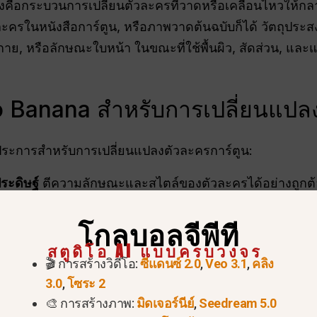
งคือกระบวนการเปลี่ยนตัวละครที่วาดหรือเคลื่อนไหวให้กลา
ัวละครในหนังสือการ์ตูน, หรือภาพวาดต้นฉบับก็ได้ วัตถุปร
กาย, หรือลักษณะใบหน้า ในขณะที่ใช้พื้นผิว, สัดส่วน, และแ
 Banana สำหรับการเปลี่ยนแปลงท
ประการสำหรับการเปลี่ยนแปลงตัวละครการ์ตูน:
ระดิษฐ์
ตีความลักษณะและสไตล์ของตัวละครได้อย่างถูกต้
ักษณะที่จำได้ เช่น ใบหน้า สีหน้า และเครื่องแต่งกาย.
โกลบอลจีพีที
ลือกระดับความสมจริง ตั้งแต่ภาพเหมือนกึ่งสมจริงที่มีสไตล
สตูดิโอ AI แบบครบวงจร
🎬 การสร้างวิดีโอ:
ซีแดนซ์ 2.0
,
Veo 3.1
,
คลิง
3.0
,
โซระ 2
สร้างภาพเหมือนจริงได้ในไม่กี่วินาทีโดยไม่ต้องวาดหรือแ
🎨 การสร้างภาพ:
มิดเจอร์นีย์
,
Seedream 5.0