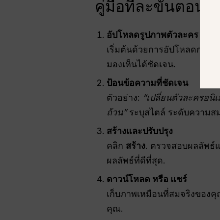
คู่มือทีละขั้นตอน
อัปโหลดรูปภาพตัวละคร
เริ่มต้นด้วยการอัปโหลดการ์
มองเห็นได้ชัดเจน.
ป้อนข้อความที่ชัดเจน
ตัวอย่าง:
“เปลี่ยนตัวละครอนิ
ถ้วน”
ระบุสไตล์ ระดับความสมจ
สร้างและปรับปรุง
คลิก
สร้าง
. ตรวจสอบผลลัพธ์แล
ผลลัพธ์ที่ดีที่สุด.
ดาวน์โหลด หรือ แชร์
เก็บภาพเหมือนที่สมจริงของ
คุณ.