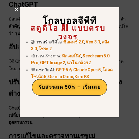
ChatGPT
โกลบอลจีพีที
ป้อนคำอธิบายงานลงใน ChatGPT และขอให้เน้นและแทรก
คำ
สตูดิโอ AI แบบครบ
สำคัญสำหรับระบบคัดกรองใบสมัครอัตโนมัติ
. ตรวจสอบให้แน่ใจ
ว่า รูปแบบเป็นแบบข้อความธรรมดาที่อ่านได้.
วงจร
🎬 การสร้างวิดีโอ:
ซีแดนซ์ 2.0
,
Veo 3.1
,
คลิง
อัปเดตและปรับปรุงด้วย AI
3.0
,
โซระ 2
🎨 การสร้างภาพ:
มิดเจอร์นีย์
,
Seedream 5.0
ใช้ ChatGPT เพื่อ
ปรับปรุงประวัติการทำงานเก่า
—เพิ่มบทบาท
Pro
,
GPT Image 2
,
นาโน กล้วย 2
ใหม่, ความสำเร็จ, หรือประกาศนียบัตรได้อย่างราบรื่น.
💬 แชทกับ AI:
GPT-5.6
,
Claude Opus 5
,
โคลด
โซเน็ต 5
,
Gemini Omni
,
Kimi K3
ปรับแต่งประวัติย่อให้เหมาะกับตำแหน่ง
รับส่วนลด 50% – เริ่มเลย
ต่าง ๆ
ChatGPT สามารถสร้างรูปแบบที่หลากหลายสำหรับ
การ
เปลี่ยนแปลงอาชีพ, การเลื่อนตำแหน่ง, หรือการเปลี่ยน
อุตสาหกรรม
.
การแก้ไขและตรวจทานเรซูเม่