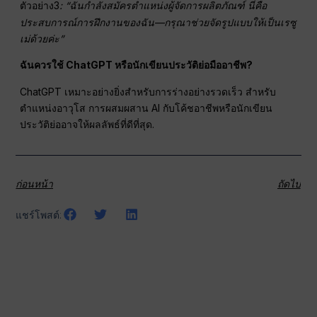
3
: “ฉันกำลังสมัครตำแหน่งผู้จัดการผลิตภัณฑ์ นี่คือ
ตัวอย่าง
ประสบการณ์การฝึกงานของฉัน—กรุณาช่วยจัดรูปแบบให้เป็นเรซู
เม่ด้วยค่ะ”
ฉันควรใช้ ChatGPT หรือนักเขียนประวัติย่อมืออาชีพ?
ChatGPT เหมาะอย่างยิ่งสำหรับการร่างอย่างรวดเร็ว สำหรับ
ตำแหน่งอาวุโส การผสมผสาน AI กับโค้ชอาชีพหรือนักเขียน
ประวัติย่ออาจให้ผลลัพธ์ที่ดีที่สุด.
ก่อนหน้า
ถัดไป
แชร์โพสต์: