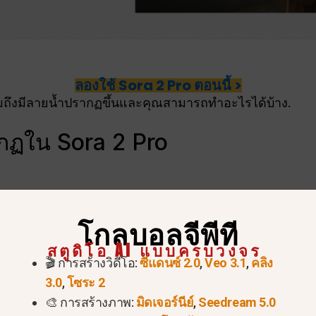
ลองใช้ Sora 2 Pro ตอนนี้ >
ไมถึงมีลายน้ำปรากฏขึ้นและคุณสามารถทำอะไรได้บ้าง.
กฏใน Sora 2 Pro
โกลบอลจีพีที
สตูดิโอ AI แบบครบวงจร
🎬 การสร้างวิดีโอ:
ซีแดนซ์ 2.0
,
Veo 3.1
,
คลิง
3.0
,
โซระ 2
🎨 การสร้างภาพ:
มิดเจอร์นีย์
,
Seedream 5.0