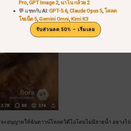
Pro
,
GPT Image 2
,
นาโน กล้วย 2
💬 แชทกับ AI:
GPT-5.6
,
Claude Opus 5
,
โคลด
โซเน็ต 5
,
Gemini Omni
,
Kimi K3
รับส่วนลด 50% – เริ่มเลย
จะอนุญาตให้ฉันดาวน์โหลดวิดีโอโดยไม่มีลายน้ำ อย่างไ