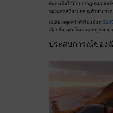
ที่มองเห็นได้มักปรากฏบนผลลัพธ์ข
ของบุคคลที่สามหลายตัวสามารถล
นั่นคือเหตุผลว่าทำไมแม้แต่
$20
เลือกอื่น เช่น โมเดลแบบบูรณาก
ประสบการณ์ของฉั