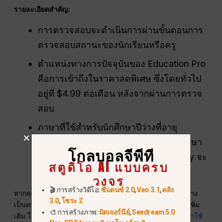
รายละเอียดสำคัญ:
การตรวจสอบจะดำเนินการผ่านขั้นตอนการ
ตรวจสอบสถานะของนักเรียนหรือครู
ตำแหน่งทางการปัจจุบันของ Education Pro
คือการเข้าถึงในราคาลดพิเศษ ซึ่งโดยทั่วไป
อยู่ที่ $4.99 ต่อเดือน หลังจากผ่านการตรวจ
สอบ
ภาษาที่ใช้สำหรับนักศึกษาปีว่างที่อายุ
มากกว่าควรได้รับการพิจารณาว่าเป็นภาษา
โกลบอลจีพีที
เฉพาะสำหรับแคมเปญ เว้นแต่ Perplexity จะ
สตูดิโอ AI แบบครบ
แสดงมันในข้อเสนอที่ใช้งานอยู่
วงจร
🎬 การสร้างวิดีโอ:
ซีแดนซ์ 2.0
,
Veo 3.1
,
คลิง
หากคุณมีคุณสมบัติตรงตามข้อกำหนด ให้เริ่มจากเว็บไซต์อย่าง
3.0
,
โซระ 2
เป็นทางการ
คู่มือการยืนยันข้อมูลนักศึกษา
. เพื่อเข้าใจบริบทเพิ่ม
🎨 การสร้างภาพ:
มิดเจอร์นีย์
,
Seedream 5.0
เติม โปรดเปรียบเทียบกับคู่มือของเราเกี่ยวกับ
Perplexity เข้าใช้