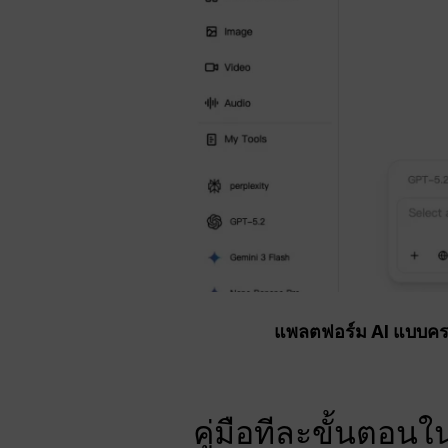
แพลตฟอร์ม AI แบบครบ
คู่มือทีละขั้นต