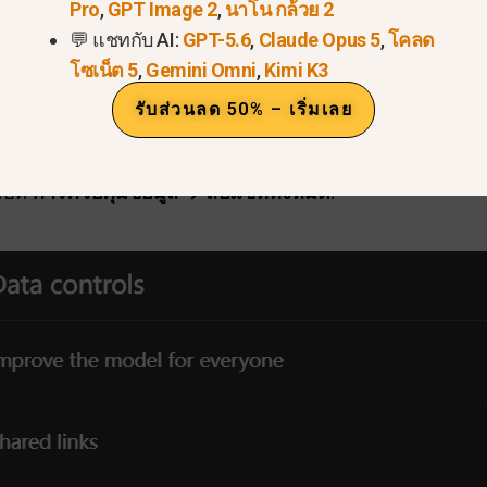
Pro
,
GPT Image 2
,
นาโน กล้วย 2
💬 แชทกับ AI:
GPT-5.6
,
Claude Opus 5
,
โคลด
โซเน็ต 5
,
Gemini Omni
,
Kimi K3
รับส่วนลด 50% – เริ่มเลย
ปที่
การควบคุมข้อมูล → ลบแชททั้งหมด
.