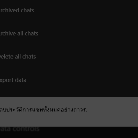
อลบประวัติการแชททั้งหมดอย่างถาวร.