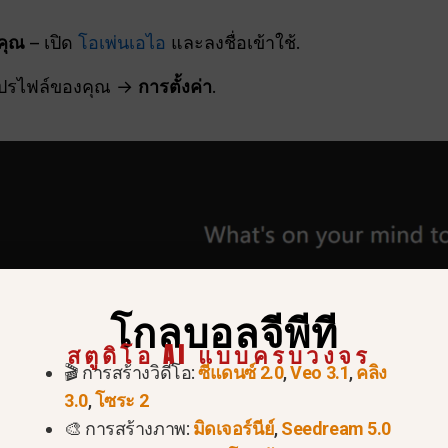
คุณ
– เปิด
โอเพ่นเอไอ
และลงชื่อเข้าใช้.
โปรไฟล์ของคุณ →
การตั้งค่า
.
โกลบอลจีพีที
สตูดิโอ AI แบบครบวงจร
🎬 การสร้างวิดีโอ:
ซีแดนซ์ 2.0
,
Veo 3.1
,
คลิง
3.0
,
โซระ 2
🎨 การสร้างภาพ:
มิดเจอร์นีย์
,
Seedream 5.0