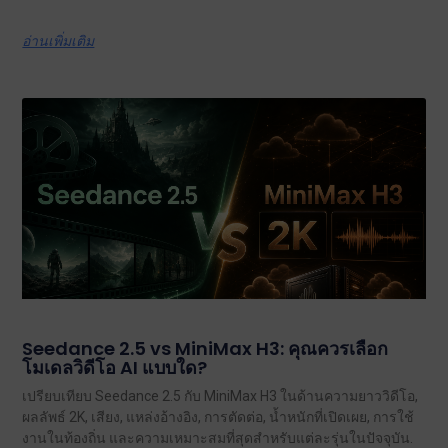
อ่านเพิ่มเติม
Seedance 2.5 vs MiniMax H3: คุณควรเลือก
โมเดลวิดีโอ AI แบบใด?
เปรียบเทียบ Seedance 2.5 กับ MiniMax H3 ในด้านความยาววิดีโอ,
ผลลัพธ์ 2K, เสียง, แหล่งอ้างอิง, การตัดต่อ, น้ำหนักที่เปิดเผย, การใช้
งานในท้องถิ่น และความเหมาะสมที่สุดสำหรับแต่ละรุ่นในปัจจุบัน.