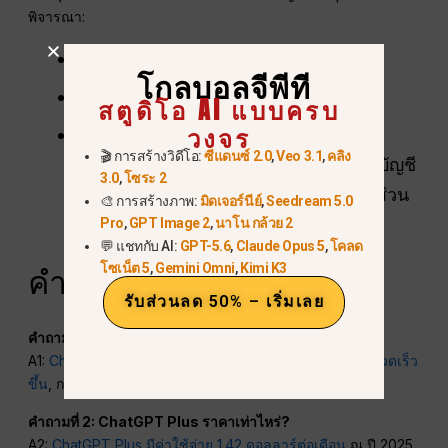
พิจารณา:
ออกจากระบบชั่วคราว
โกลบอลจีพีที
ปิดการแจ้งเตือน
สตูดิโอ AI แบบครบ
วงจร
การลบประวัติการแชทเฉพาะ
🎬 การสร้างวิดีโอ:
ซีแดนซ์ 2.0
,
Veo 3.1
,
คลิง
ตัวเลือกเหล่านี้ช่วยให้คุณสามารถรักษาบัญชี
3.0
,
โซระ 2
ของคุณไว้ได้ในขณะที่จัดการความเป็นส่วน
🎨 การสร้างภาพ:
มิดเจอร์นีย์
,
Seedream 5.0
ตัวและการใช้งาน
Pro
,
GPT Image 2
,
นาโน กล้วย 2
💬 แชทกับ AI:
GPT-5.6
,
Claude Opus 5
,
โคลด
โซเน็ต 5
,
Gemini Omni
,
Kimi K3
คำถามที่พบบ่อย
รับส่วนลด 50% – เริ่มเลย
คำถามที่ 1: ChatGPT Plus คุ้มค่าในปี 2025 หรือไม่?
A1:
ChatGPT Plus คุ้มค่าหากคุณต้องการเวลาตอบสนองที่รวดเร็ว
ขึ้น
, การเข้าถึงก่อนใคร, และความสามารถของ GPT-4.
คำถามที่ 2: ChatGPT Plus ราคาเท่าไหร่?
A2:
ChatGPT Plus มีค่าใช้จ่าย 1.42 ดอลลาร์ต่อเดือน
ณ ปี 2025.