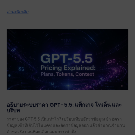
อ่านเพิ่มเติม
อธิบายระบบราคา GPT-5.5: แพ็กเกจ โทเค็น และ
บริบท
ราคาของ GPT-5.5 เป็นเท่าไร? เปรียบเทียบอัตราข้อมูลเข้า อัตรา
ข้อมูลเข้าที่เก็บไว้ในแคช และอัตราข้อมูลออก แล้วคำนวณจำนวน
คำขอจริง ก่อนที่จะเลือกแผนการเข้าถึง.