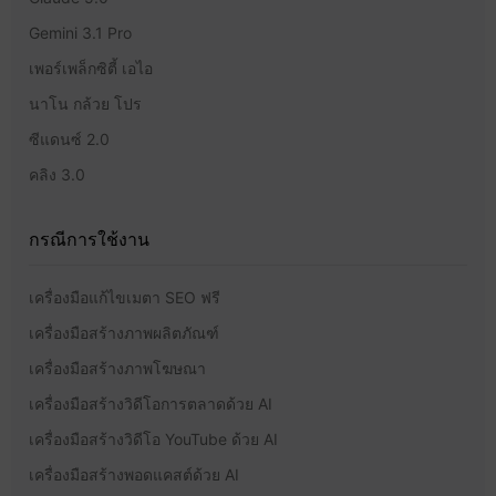
Gemini 3.1 Pro
เพอร์เพล็กซิตี้ เอไอ
นาโน กล้วย โปร
ซีแดนซ์ 2.0
คลิง 3.0
กรณีการใช้งาน
เครื่องมือแก้ไขเมตา SEO ฟรี
เครื่องมือสร้างภาพผลิตภัณฑ์
เครื่องมือสร้างภาพโฆษณา
เครื่องมือสร้างวิดีโอการตลาดด้วย AI
เครื่องมือสร้างวิดีโอ YouTube ด้วย AI
เครื่องมือสร้างพอดแคสต์ด้วย AI