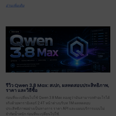
อ่านเพิ่มเติม
รีวิว Qwen 3.8 Max: สเปก, ผลทดสอบประสิทธิภาพ,
ราคา และวิธีซื้อ
ก่อนที่จะเปลี่ยนไปใช้ Qwen 3.8 Max ลองดูว่ามันสามารถทำอะไรได้
จริงด้วยพารามิเตอร์ 2.4T หน้าต่างบริบท 1M ผลทดสอบ
ประสิทธิภาพอย่างเป็นทางการ ราคา API และแผนบริการแบบไม่
จำกัดน้ำหนัก ก่อนที่จะเปลี่ยนไปใช้.