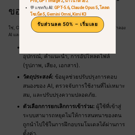
Pro
,
GPT Image 2
,
นาโน กล้วย 2
💬 แชทกับ AI:
GPT-5.6
,
Claude Opus 5
,
โคลด
ของคุณหรือไม่?
โซเน็ต 5
,
Gemini Omni
,
Kimi K3
รับส่วนลด 50% – เริ่มเลย
ใช่, ChatGPT รวบรวมข้อมูลผู้ใช้บางส่วนเพื่อปรับปรุงแบบจำลอง
AI และรักษาความปลอดภัย:
ประเภทของข้อมูล:
ข้อมูลบัญชี, ข้อมูล
อุปกรณ์, คำแนะนำ, การอัปโหลดไฟล์
(รูปภาพ, เสียง, เอกสาร).
วัตถุประสงค์:
ข้อมูลช่วยปรับปรุงการตอบ
สนองของ AI, ตรวจจับการใช้งานที่ไม่เหมาะ
สม, และปรับปรุงความปลอดภัย.
ตัวเลือกการยกเลิกการเข้าร่วม:
ผู้ใช้ที่เข้าสู่
ระบบสามารถหยุดไม่ให้การสนทนาของตน
ถูกนำไปใช้ในการฝึกอบรมโมเดลได้ผ่านการ
ตั้งค่า.