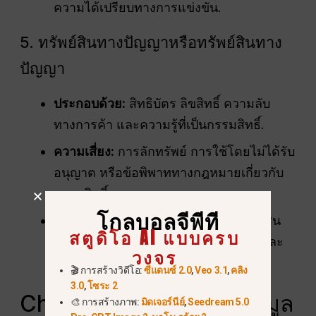
ความได้เปรียบทางการแข่งขัน.
5. ทรัพย์สินทางปัญญาหรือทรัพย์สินทาง
ปัญญา
ประกอบด้วย:
สิทธิบัตร ลิขสิทธิ์ ความลับ
ทางการค้า และความรู้ที่เป็นกรรมสิทธิ์.
ความเสี่ยง:
การลักทรัพย์ การใช้โดยไม่ได้รับ
อนุญาต หรือข้อพิพาททางกฎหมายเกี่ยวกับ
กรรมสิทธิ์.
โกลบอลจีพีที
ความสำคัญ:
การคุ้มครองสิทธิในทรัพย์สิน
สตูดิโอ AI แบบครบ
ทางปัญญาช่วยรักษาคุณค่าทางการค้าและ
วงจร
ความได้เปรียบในการแข่งขัน.
🎬 การสร้างวิดีโอ:
ซีแดนซ์ 2.0
,
Veo 3.1
,
คลิง
3.0
,
โซระ 2
ChatGPT เก็บรวบรวมข้อมูล
🎨 การสร้างภาพ:
มิดเจอร์นีย์
,
Seedream 5.0