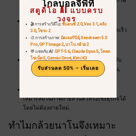
ของนางแบบสำหรับภาพในนิตยสารหรือภาพ
โกลบอลจีพีที
สตูดิโอ AI แบบครบ
ในพอร์ตโฟลิโอ.
วงจร
การออกแบบตัวละครและการสร้าง
🎬 การสร้างวิดีโอ:
ซีแดนซ์ 2.0
,
Veo 3.1
,
คลิง
แอนิเมชัน
ทดสอบท่าทางต่าง ๆ อย่างรวดเร็ว
3.0
,
โซระ 2
🎨 การสร้างภาพ:
มิดเจอร์นีย์
,
Seedream 5.0
สำหรับงานศิลปะคอนเซปต์หรืออ้างอิง
Pro
,
GPT Image 2
,
นาโน กล้วย 2
แอนิเมชัน.
💬 แชทกับ AI:
GPT-5.6
,
Claude Opus 5
,
โคลด
โซเน็ต 5
,
Gemini Omni
,
Kimi K3
การสร้างเนื้อหาและสื่อสังคมออนไลน์
ปรับ
รับส่วนลด 50% – เริ่มเลย
ท่าทางสำหรับภาพทางการตลาด, บทสอน,
หรือโพสต์การเล่าเรื่อง.
การปรับแต่งภาพถ่าย:
แก้ไขท่าทางที่ไม่
เหมาะสมในภาพถ่ายส่วนตัวหรือเชิงธุรกิจได้
โดยไม่ต้องถ่ายใหม่.
ทำไมกล้วยนาโนจึงเหมาะ