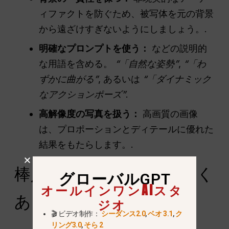
ィファクトを防ぐため、被写体を元の背景
から遠ざけすぎないようにしましょう。.
明確なプロンプトを使う：
などの説明的
な用語を含める。
“「自然な姿勢”
,
“「わ
ずかに曲がる”
, あるいは
“「ダイナミック
なアクションポーズ”
.
高解像度の写真を扱う：
高画質の画像
は、プロポーションとディテールに優れた
結果をもたらします。.
棒人間のポーズ変更のよく
グローバルGPT
オールインワンAIスタ
ある使用例
ジオ
🎬 ビデオ制作：
シーダンス2.0
,
ベオ 3.1
,
ク
リング3.0
,
そら 2