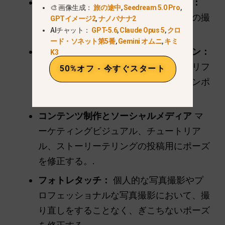
ファッションとエディトリアルの写真：
🎨 画像生成：
旅の途中
,
Seedream 5.0 Pro
,
雑誌の見開きページやポートフォリオの撮
GPTイメージ2
,
ナノバナナ2
AIチャット：
GPT-5.6
,
Claude Opus 5
,
クロ
影用にモデルのポーズを調整する。.
ード・ソネット第5番
,
Gemini オムニ
,
キミ
キャラクターデザインとアニメーション：
K3
コンセプトアートやアニメーションのリフ
50%オフ - 今すぐスタート
ァレンスとして、さまざまなアクションポ
ーズを素早くテストできます。.
コンテンツ制作とソーシャルメディア
マ
ーケティングビジュアル、チュートリア
ル、ストーリーテリングの投稿用にポーズ
を修正する。.
フォトレタッチ：
個人的な写真撮影やプ
ロフェッショナルな写真撮影において、撮
り直しをすることなく、ぎこちないポーズ