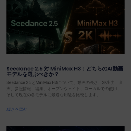
Seedance 2.5 対 MiniMax H3：どちらのAI動画
モデルを選ぶべきか？
Seedance 2.5とMiniMax H3について、動画の長さ、2K出力、音
声、参照情報、編集、オープンウェイト、ローカルでの使用、
そして現在の各モデルに最適な用途を比較します。.
続きを読む