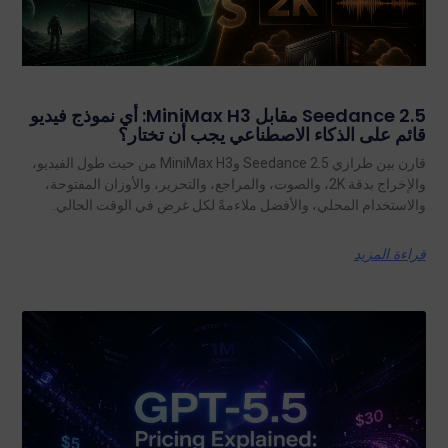
Seedance 2.5 مقابل MiniMax H3: أي نموذج فيديو
قائم على الذكاء الاصطناعي يجب أن تختار؟
قارن بين طرازي Seedance 2.5 وMiniMax H3 من حيث طول الفيديو،
والإخراج بدقة 2K، والصوت، والمراجع، والتحرير، والأوزان المفتوحة،
والاستخدام المحلي، والأفضل ملاءمةً لكل غرض في الوقت الحالي.
قراءة المزيد