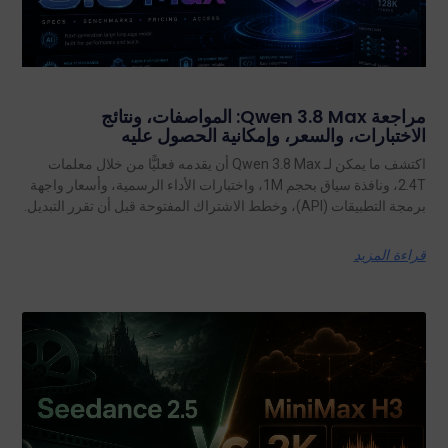
مراجعة Qwen 3.8 Max: المواصفات، ونتائج
الاختبارات، والسعر، وإمكانية الحصول عليه
اكتشف ما يمكن لـ Qwen 3.8 Max أن يقدمه فعليًّا من خلال معلمات
2.4T، ونافذة سياق بحجم 1M، واختبارات الأداء الرسمية، وأسعار واجهة
برمجة التطبيقات (API)، وخطط الاشتراك المفتوحة قبل أن تقرر التبديل.
قراءة المزيد