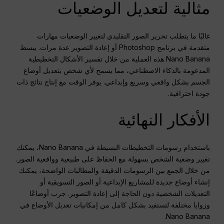
مثالية لتعديل الوضعيات
غالبًا ما يتطلب تحرير الصور التقليدي لتغيير الوضعيات مهارات
متقدمة في برنامج Photoshop أو إعادة التصوير عدة مرات. يبسط
Nano Banana هذه العملية من خلال تفسير الأشكال التخطيطية
المدعومة بالذكاء الاصطناعي، مما يسمح لأي شخص بتعديل أوضاع
الجسم بشكل واقعي وسريع وإبداعي. يوفر الوقت مع إنتاج نتائج ذات
جودة احترافية.
الأفكار النهائية
باستخدام رسومات التخطيطات البسيطة في Nano Banana، يمكنك
تغيير وضعية الشخص بسهولة مع الحفاظ على طبيعية وواقعية الصور.
من خلال الجمع بين الرسومات الدقيقة والمطالبات الواضحة، يمكنك
إنشاء أوضاع جديدة للمشاريع الإبداعية أو الصور التسويقية أو
التعديلات الشخصية دون الحاجة إلى إعادة التصوير. جرب أوضاعًا
وزوايا مختلفة لتستفيد بشكل كامل من إمكانيات تعديل الأوضاع في
Nano Banana.