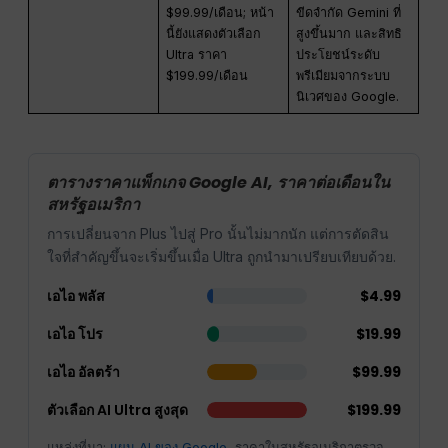
$99.99/เดือน; หน้า
ขีดจำกัด Gemini ที่
นี้ยังแสดงตัวเลือก
สูงขึ้นมาก และสิทธิ
Ultra ราคา
ประโยชน์ระดับ
$199.99/เดือน
พรีเมียมจากระบบ
นิเวศของ Google.
ตารางราคาแพ็กเกจ Google AI, ราคาต่อเดือนใน
สหรัฐอเมริกา
การเปลี่ยนจาก Plus ไปสู่ Pro นั้นไม่มากนัก แต่การตัดสิน
ใจที่สำคัญขึ้นจะเริ่มขึ้นเมื่อ Ultra ถูกนำมาเปรียบเทียบด้วย.
เอไอ พลัส
$4.99
เอไอ โปร
$19.99
เอไอ อัลตร้า
$99.99
ตัวเลือก AI Ultra สูงสุด
$199.99
แหล่งที่มา:
แผน AI ของ Google
, ราคาในสหรัฐอเมริกาตรวจ