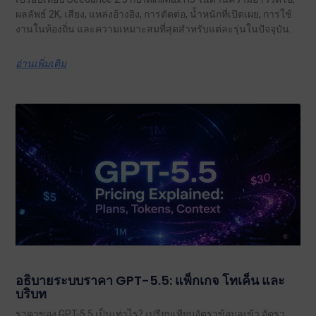
ผลลัพธ์ 2K, เสียง, แหล่งอ้างอิง, การตัดต่อ, น้ำหนักที่เปิดเผย, การใช้
งานในท้องถิ่น และความเหมาะสมที่สุดสำหรับแต่ละรุ่นในปัจจุบัน.
อ่านเพิ่มเติม
อธิบายระบบราคา GPT-5.5: แพ็กเกจ โทเค็น และ
บริบท
ราคาของ GPT-5.5 เป็นเท่าไร? เปรียบเทียบอัตราข้อมูลเข้า อัตรา