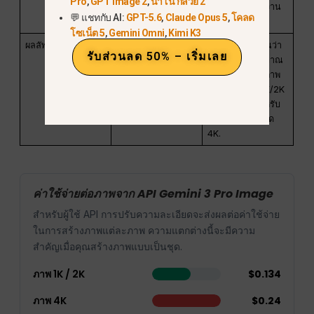
Pro
,
GPT Image 2
,
นาโน กล้วย 2
กระบวนการทำงาน
💬 แชทกับ AI:
GPT-5.6
,
Claude Opus 5
,
โคลด
ของภาพ.
โซเน็ต 5
,
Gemini Omni
,
Kimi K3
ผลลัพธ์ภาพ
$120.00 ต่อ 1M โท
Google คำนวณว่า
รับส่วนลด 50% – เริ่มเลย
เคนภาพ
ค่านี้เท่ากับประมาณ
$0.134 สำหรับภาพ
ความละเอียด 1K/2K
และ $0.24 สำหรับ
ภาพความละเอียด
4K.
ค่าใช้จ่ายต่อภาพจาก API Gemini 3 Pro Image
สำหรับผู้ใช้ API การปรับความละเอียดจะส่งผลต่อค่าใช้จ่าย
ในการสร้างภาพแต่ละภาพ ความแตกต่างนี้จะมีความ
สำคัญเมื่อคุณสร้างภาพแบบเป็นชุด.
ภาพ 1K / 2K
$0.134
ภาพ 4K
$0.24