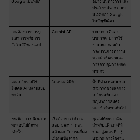
Google เป็นหลัก
อย่างเป็นทางการและ
ประโยชน์จากระบบ
นิเวศของ Google
ในบัญชีเดียว.
คุณต้องการการบู
Gemini API
ระบบการคิดค่า
รณาการหรือการ
บริการตามการใช้
อัตโนมัติของแอป
งานเหมาะสมกับ
กระบวนการทำงาน
ของนักพัฒนาและ
การควบคุมการผลิต
มากกว่า.
คุณเปลี่ยนไปใช้
โกลบอลจีพีที
พื้นที่ทำงานแบบรวม
โมเดล AI หลายแบบ
สามารถช่วยลดการ
ทุกวัน
เปลี่ยนแท็บและ
ปัญหาการสมัคร
สมาชิกที่มากเกินไป.
คุณต้องการเพียงภาพ
เริ่มด้วยการใช้งาน
คุณไม่ต้องจ่ายเงิน
ทดสอบไม่กี่ภาพ
แอป Gemini ก่อน
สำหรับแพ็กเกจที่มี
เท่านั้น
แล้วค่อยอัปเกรดก็ต่อ
ราคาสูงก่อนที่จะรู้
เมื่อพบข้อจำกัด
ปริมาณการใช้งาน