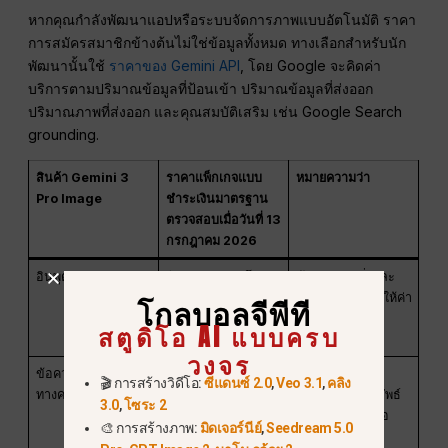
หากคุณกำลังพัฒนาแอปหรือระบบจัดการภาพแบบอัตโนมัติ ราคา
การสมัครสมาชิกข้างต้นไม่ใช่ข้อมูลทั้งหมด ทางเลือกสำหรับนัก
พัฒนานั้นใช้
ราคาของ Gemini API
, โดย Google จะคิดค่า
บริการตามปริมาณข้อมูลที่ป้อนเข้า ปริมาณข้อมูลที่ส่งออก
ปริมาณภาพที่ส่งออก และคุณสมบัติเสริม เช่น Google Search
grounding.
สินค้า Gemini 3
ราคาแพ็กเกจแบบ
หมายความว่า
Pro Image
ชำระเงินมาตรฐาน
ตรวจสอบเมื่อวันที่ 13
กรกฎาคม 2026
อินพุต
$2.00 ต่อ 1M โทเคน
ข้อความคำสั่งและ
สำหรับการป้อน
ภาพอ้างอิงจะทำให้ค่า
โกลบอลจีพีที
ข้อมูลแบบข้อความ/
ใช้จ่ายเพิ่มขึ้น.
สตูดิโอ AI แบบครบ
ภาพ
วงจร
ข้อความและผลลัพธ์
$ 12.00 ต่อ 1M โท
มีประโยชน์เมื่อ
🎬 การสร้างวิดีโอ:
ซีแดนซ์ 2.0
,
Veo 3.1
,
คลิง
ทางความคิด
เคน
โมเดลส่งคืนผลลัพธ์
3.0
,
โซระ 2
การวิเคราะห์หรือ
🎨 การสร้างภาพ:
มิดเจอร์นีย์
,
Seedream 5.0
ข้อความผ่าน