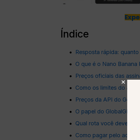
Expe
Índice
Resposta rápida: quanto
O que é o Nano Banana P
Preços oficiais das assi
Como os limites do aplic
Preços da API do Gemini
O papel do GlobalGPT na
Qual rota você deve esc
Como pagar pelo acesso