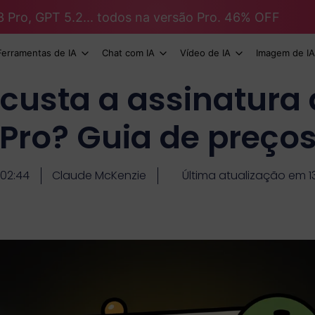
3 Pro, GPT 5.2... todos na versão Pro. 46% OFF
Ferramentas de IA
Chat com IA
Vídeo de IA
Imagem de IA
custa a assinatura
Pro? Guia de preços
02:44
Claude McKenzie
Última atualização em 1