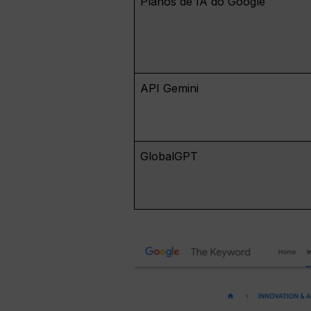
Planos de IA do Google
API Gemini
GlobalGPT