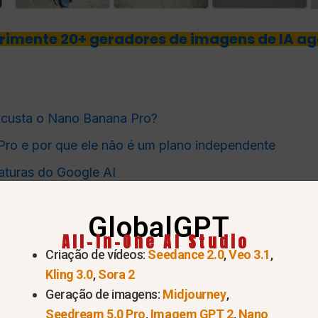
rimente 20+ geradores de imagens de IA ag
 custa o Nano Banana Pro?
ro e por que ele não é um plano independente
naturas do Google AI
ativo Gemini afetam o preço real
GlobalGPT
 para desenvolvedores
All-In-One AI Studio
 decisão sobre a assinatura
Criação de vídeos:
Seedance 2.0
,
Veo 3.1
,
Kling 3.0
,
Sora 2
olher?
Geração de imagens:
Midjourney
,
 ao Nano Banana Pro
Seedream 5.0 Pro
,
Imagem GPT 2
,
Nano