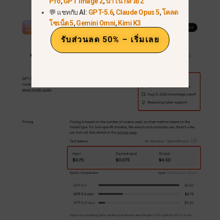
Pro
,
GPT Image 2
,
นาโน กล้วย 2
💬 แชทกับ AI:
GPT-5.6
,
Claude Opus 5
,
โคลด
โซเน็ต 5
,
Gemini Omni
,
Kimi K3
รับส่วนลด 50% – เริ่มเลย