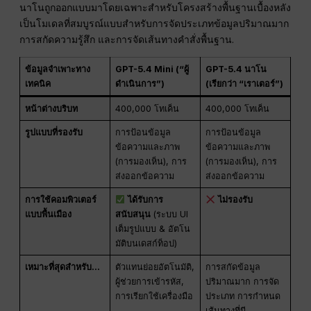
นาโนถูกออกแบบมาโดยเฉพาะสำหรับโครงสร้างพื้นฐานเบื้องหลัง
เป็นโมเดลที่สมบูรณ์แบบสำหรับการจัดประเภทข้อมูลปริมาณมาก
การสกัดความรู้สึก และการจัดเส้นทางคำสั่งพื้นฐาน.
ข้อมูลจำเพาะทาง
GPT-5.4 Mini (“ผู้
GPT-5.4 นาโน
เทคนิค
ดำเนินการ”)
(เรียกว่า “เราเตอร์”)
หน้าต่างบริบท
400,000 โทเค็น
400,000 โทเค็น
รูปแบบที่รองรับ
การป้อนข้อมูล
การป้อนข้อมูล
ข้อความและภาพ
ข้อความและภาพ
(การมองเห็น), การ
(การมองเห็น), การ
ส่งออกข้อความ
ส่งออกข้อความ
การใช้คอมพิวเตอร์
ได้รับการ
ไม่รองรับ
แบบพื้นเมือง
สนับสนุน
(ระบบ UI
เต็มรูปแบบ & อัตโน
มัติบนเดสก์ท็อป)
เหมาะที่สุดสำหรับ...
ตัวแทนย่อยอัตโนมัติ,
การสกัดข้อมูล
ผู้ช่วยการเข้ารหัส,
ปริมาณมาก การจัด
การเรียกใช้เครื่องมือ
ประเภท การกำหนด
เส้นทางที่มี