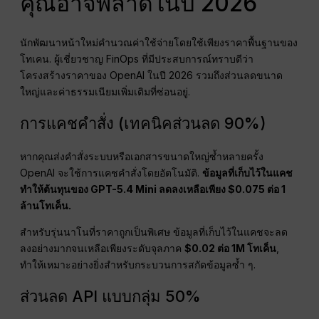
คุณอาจพลาดในปี 2026
นักพัฒนาหน้าใหม่คำนวณค่าใช้จ่ายโดยใช้เพียงราคาพื้นฐานของ
โทเคน. ผู้เชี่ยวชาญ FinOps ที่มีประสบการณ์ทราบดีว่า
โครงสร้างราคาของ OpenAI ในปี 2026 รวมถึงส่วนลดขนาด
ใหญ่และค่าธรรมเนียมเพิ่มเติมที่ซ่อนอยู่.
การแคชคำสั่ง (เทคนิคส่วนลด 90%)
หากคุณส่งคำสั่งระบบหรือเอกสารขนาดใหญ่ซ้ำหลายครั้ง
OpenAI จะใช้การแคชคำสั่งโดยอัตโนมัติ.
ข้อมูลที่เก็บไว้ในแคช
ทำให้ต้นทุนของ GPT-5.4 Mini ลดลงเหลือเพียง $0.075 ต่อ 1
ล้านโทเค็น.
สำหรับรุ่นนาโนที่ราคาถูกเป็นพิเศษ ข้อมูลที่เก็บไว้ในแคชจะลด
ลงอย่างมากจนเหลือเพียงระดับจุลภาค
$0.02 ต่อ 1M โทเค็น
,
ทำให้เหมาะอย่างยิ่งสำหรับกระบวนการสกัดข้อมูลซ้ำ ๆ.
ส่วนลด API แบบกลุ่ม 50%