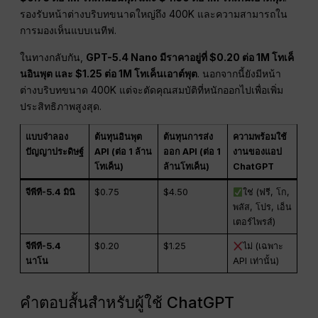
รองรับหน้าต่างบริบทขนาดใหญ่ถึง 400K และความสามารถใน
การมองเห็นแบบเนทีฟ.
ในทางกลับกัน,
GPT-5.4 Nano มีราคาอยู่ที่ $0.20 ต่อ 1M โทเค็
นอินพุต และ $1.25 ต่อ 1M โทเค็นเอาต์พุต
. นอกจากนี้ยังมีหน้า
ต่างบริบทขนาด 400K แต่จะตัดคุณสมบัติที่หนักออกไปเพื่อเพิ่ม
ประสิทธิภาพสูงสุด.
แบบจำลอง
ต้นทุนอินพุต
ต้นทุนการส่ง
ความพร้อมใช้
ปัญญาประดิษฐ์
API (ต่อ 1 ล้าน
ออก API (ต่อ 1
งานของแอป
โทเค็น)
ล้านโทเค็น)
ChatGPT
จีพีที-5.4 มินิ
$0.75
$4.50
ใช่ (ฟรี, โก,
พลัส, โปร, เอ็น
เตอร์ไพรส์)
จีพีที-5.4
$0.20
$1.25
ไม่ (เฉพาะ
นาโน
API เท่านั้น)
คำตอบสั้นสำหรับผู้ใช้ ChatGPT