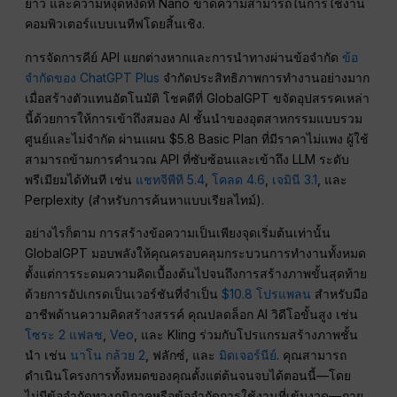
ยาว และความหงุดหงิดที่ Nano ขาดความสามารถในการใช้งาน
คอมพิวเตอร์แบบเนทีฟโดยสิ้นเชิง.
การจัดการคีย์ API แยกต่างหากและการนำทางผ่านข้อจำกัด
ข้อ
จำกัดของ ChatGPT Plus
จำกัดประสิทธิภาพการทำงานอย่างมาก
เมื่อสร้างตัวแทนอัตโนมัติ โชคดีที่ GlobalGPT ขจัดอุปสรรคเหล่า
นี้ด้วยการให้การเข้าถึงสมอง AI ชั้นนำของอุตสาหกรรมแบบรวม
ศูนย์และไม่จำกัด ผ่านแผน $5.8 Basic Plan ที่มีราคาไม่แพง ผู้ใช้
สามารถข้ามการคำนวณ API ที่ซับซ้อนและเข้าถึง LLM ระดับ
พรีเมียมได้ทันที เช่น
แชทจีพีที 5.4
,
โคลด 4.6
,
เจมินี 3.1
, และ
Perplexity (สำหรับการค้นหาแบบเรียลไทม์).
อย่างไรก็ตาม การสร้างข้อความเป็นเพียงจุดเริ่มต้นเท่านั้น
GlobalGPT มอบพลังให้คุณครอบคลุมกระบวนการทำงานทั้งหมด
ตั้งแต่การระดมความคิดเบื้องต้นไปจนถึงการสร้างภาพขั้นสุดท้าย
ด้วยการอัปเกรดเป็นเวอร์ชันที่จำเป็น
$10.8 โปรแพลน
สำหรับมือ
อาชีพด้านความคิดสร้างสรรค์ คุณปลดล็อก AI วิดีโอขั้นสูง เช่น
โซระ 2 แฟลช
,
Veo
, และ Kling ร่วมกับโปรแกรมสร้างภาพชั้น
นำ เช่น
นาโน กล้วย 2
, ฟลักซ์, และ
มิดเจอร์นีย์
. คุณสามารถ
ดำเนินโครงการทั้งหมดของคุณตั้งแต่ต้นจนจบได้ตอนนี้—โดย
ไม่มีข้อจำกัดทางภูมิภาคหรือข้อจำกัดการใช้งานที่เข้มงวด—ภาย