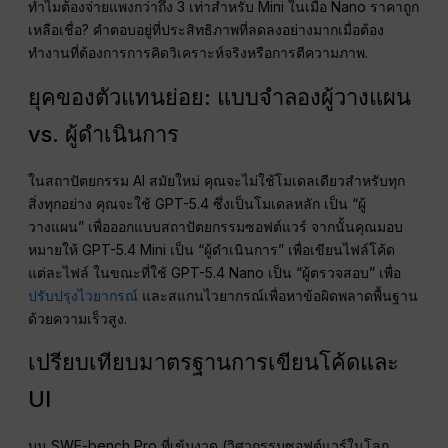
ทำไมต้องจ่ายแพงกว่าถึง 3 เท่าสำหรับ Mini ในเมื่อ Nano ราคาถูก
เหลือเชื่อ? คำตอบอยู่ที่ประสิทธิภาพที่ลดลงอย่างมากเมื่อต้อง
ทำงานที่ต้องการการคิดวิเคราะห์จริงหรือการตีความภาพ.
ยุคของตัวแทนย่อย: แบบจำลองผู้วางแผน
vs. ผู้ดำเนินการ
ในสถาปัตยกรรม AI สมัยใหม่ คุณจะไม่ใช้โมเดลเดียวสำหรับทุก
สิ่งทุกอย่าง คุณจะใช้ GPT-5.4 ซึ่งเป็นโมเดลหลัก เป็น “ผู้
วางแผน” เพื่อออกแบบสถาปัตยกรรมซอฟต์แวร์ จากนั้นคุณมอบ
หมายให้ GPT-5.4 Mini เป็น “ผู้ดำเนินการ” เพื่อเขียนไฟล์โค้ด
แต่ละไฟล์ ในขณะที่ใช้ GPT-5.4 Nano เป็น “ผู้ตรวจสอบ” เพื่อ
ปรับปรุงไวยากรณ์
และสแกนไวยากรณ์เพื่อหาข้อผิดพลาดพื้นฐาน
ด้วยความเร็วสูง.
เปรียบเทียบมาตรฐานการเขียนโค้ดและ
UI
บน SWE-bench Pro ที่เข้มงวด (วิศวกรรมซอฟต์แวร์ในโลก