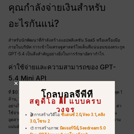
คุณกำลังจ่ายเงินสำหรับ
อะไรกันแน่?
สำหรับนักพัฒนาที่กำลังสร้างแอปพลิเคชัน SaaS หรือเครื่องมือ
ภายในบริษัท การเข้าใจเศรษฐศาสตร์โทเค็นที่แน่นอนของตระกูล
GPT-5.4 เป็นสิ่งสำคัญอย่างยิ่งในการรักษาอัตรากำไร.
ค่าใช้จ่ายและความสามารถของ GPT-
5.4 Mini API
โกลบอลจีพีที
ที่ $0.75 ต่อโทเค็นอินพุต 1 ล้าน และ $4.50 ต่อโทเค็นเอาต์พุต 1
สตูดิโอ AI แบบครบ
ล้าน,
จีพีที-5.4 มินิ
มีราคาสูงกว่ารุ่นก่อนหน้าอย่างเห็นได้ชัด
อย่างไรก็ตาม คุณกำลังจ่ายเพื่อความน่าเชื่อถือระดับพรีเมียม ค่า
วงจร
ใช้จ่ายนี้ครอบคลุมหน้าต่างบริบทขนาด 400K ซึ่งเป็นผู้นำใน
🎬 การสร้างวิดีโอ:
ซีแดนซ์ 2.0
,
Veo 3.1
,
คลิง
อุตสาหกรรม การประมวลผลภาพหลายรูปแบบขั้นสูง และความ
3.0
,
โซระ 2
แม่นยำในการเรียกใช้เครื่องมือที่แข็งแกร่ง.
🎨 การสร้างภาพ:
มิดเจอร์นีย์
,
Seedream 5.0