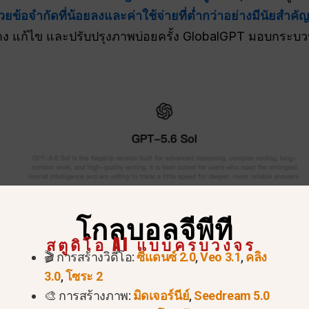
้วยข้อจำกัดที่น้อยลงและค่าใช้จ่ายที่ต่ำกว่าอย่างมีนัยสำคัญ
สร้าง แก้ไข และปรับปรุงภาพบ่อยครั้ง GlobalGPT มอบกระบ
โกลบอลจีพีที
สตูดิโอ AI แบบครบวงจร
🎬 การสร้างวิดีโอ:
ซีแดนซ์ 2.0
,
Veo 3.1
,
คลิง
3.0
,
โซระ 2
🎨 การสร้างภาพ:
มิดเจอร์นีย์
,
Seedream 5.0