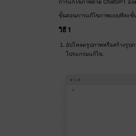
การแก้ไขภาพด้วย ChatGPT อิ
ขั้นตอนการแก้ไขภาพแบบทีละขั้
วิธี 1
อัปโหลดรูปภาพหรือสร้างรูป
โปรแกรมแก้ไข.