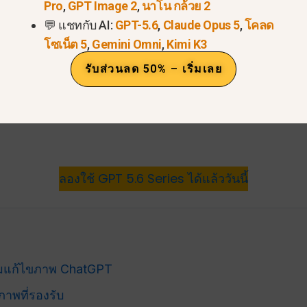
Pro
,
GPT Image 2
,
นาโน กล้วย 2
💬 แชทกับ AI:
GPT-5.6
,
Claude Opus 5
,
โคลด
โซเน็ต 5
,
Gemini Omni
,
Kimi K3
รับส่วนลด 50% – เริ่มเลย
ลองใช้ GPT 5.6 Series ได้แล้ววันนี้
มแก้ไขภาพ ChatGPT
พที่รองรับ