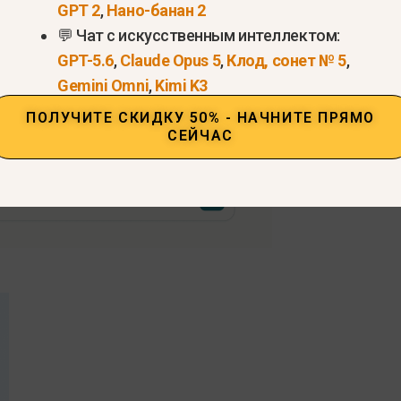
изображений и персонализированные темы.
GPT 2
,
Нано-банан 2
💬 Чат с искусственным интеллектом:
GPT-5.6
,
Claude Opus 5
,
Клод, сонет № 5
,
Gemini Omni
,
Kimi K3
ПОЛУЧИТЕ СКИДКУ 50% - НАЧНИТЕ ПРЯМО
СЕЙЧАС