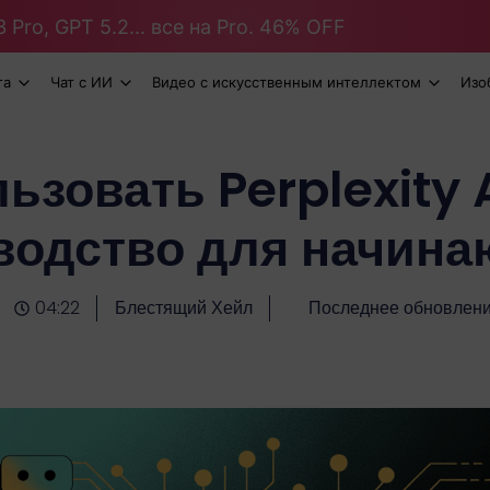
 Pro, GPT 5.2... все на Pro. 46% OFF
та
Чат с ИИ
Видео с искусственным интеллектом
Изо
ьзовать Perplexity 
водство для начин
04:22
Блестящий Хейл
Последнее обновлен