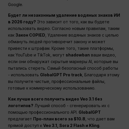
Google.
Будет ли незаконным удаление водяных знаков ИИ
в 2026 году?
Это зависит от того, как вы будете
использовать видео. Согласно новым правилам, таким
как
Закон COPIED
, Удаление водяных знаков с целью
обмануть людей противоречит закону и может
привести к штрафам. Кроме того, такие платформы,
как YouTube и TikTok, могут
shadowban
ваши видео,
если они обнаружат скрытые маркеры AI, которые вы
пытались стереть. Самый безопасный способ работы
- использовать
GlobalGPT Pro track
, Благодаря этому
вы получите чистые, профессиональные файлы,
готовые к коммерческому использованию.
Как лучше всего получить видео Veo 3.1 без
логотипов?
Лучший способ - сгенерировать их с
помощью профессионального API.
GlobalGPT
предлагает
Про-план всего за $10.8
, что дает вам
прямой доступ к
Veo 3.1, Sora 2 Flash и Kling
.