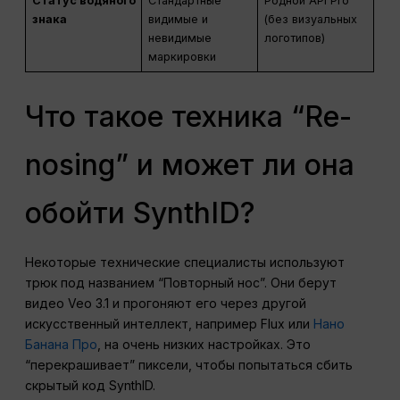
Статус водяного
Стандартные
Родной API Pro
знака
видимые и
(без визуальных
невидимые
логотипов)
маркировки
Что такое техника “Re-
nosing” и может ли она
обойти SynthID?
Некоторые технические специалисты используют
трюк под названием “Повторный нос”. Они берут
видео Veo 3.1 и прогоняют его через другой
искусственный интеллект, например Flux или
Нано
Банана Про
, на очень низких настройках. Это
“перекрашивает” пиксели, чтобы попытаться сбить
скрытый код SynthID.