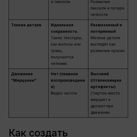
е пиксели.
Размытые
пиксели и потеря
четкости.
Тонкие детали
Идеальная
Размазанный и
сохранность
потерянный
Такие текстуры,
Мелкие детали
как волосы или
выглядят как
трава,
размытые краски.
получаются
четкими.
Движение
Нет (плавное
Высокий
“Мерцание”
воспроизведени
(Отвлекающие
е)
артефакты)
Видео чистое.
Стертое место
мерцает и
дрожит при
движении.
Как создать