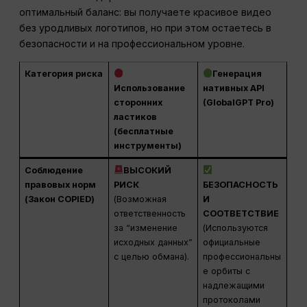
оптимальный баланс: вы получаете красивое видео
без уродливых логотипов, но при этом остаетесь в
безопасности и на профессиональном уровне.
Категория риска
Генерация
Использование
нативных API
сторонних
(GlobalGPT Pro)
ластиков
(бесплатные
инструменты)
Соблюдение
ВЫСОКИЙ
правовых норм
РИСК
БЕЗОПАСНОСТЬ
(Закон COPIED)
(Возможная
И
ответственность
СООТВЕТСТВИЕ
за “изменение
(Используются
исходных данных”
официальные
с целью обмана).
профессиональны
е орбиты с
надлежащими
протоколами