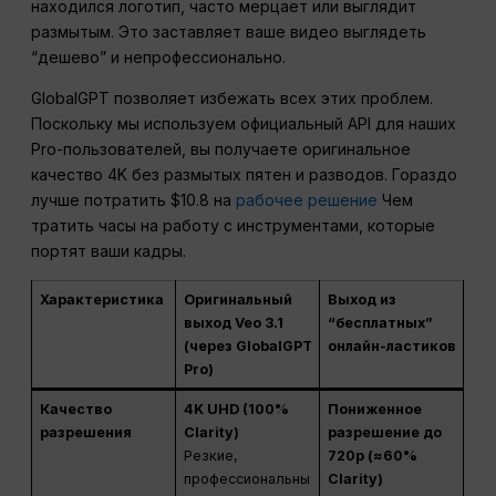
находился логотип, часто мерцает или выглядит
размытым. Это заставляет ваше видео выглядеть
“дешево” и непрофессионально.
GlobalGPT позволяет избежать всех этих проблем.
Поскольку мы используем официальный API для наших
Pro-пользователей, вы получаете оригинальное
качество 4K без размытых пятен и разводов. Гораздо
лучше потратить $10.8 на
рабочее решение
Чем
тратить часы на работу с инструментами, которые
портят ваши кадры.
Характеристика
Оригинальный
Выход из
выход Veo 3.1
“бесплатных”
(через GlobalGPT
онлайн-ластиков
Pro)
Качество
4K UHD (100%
Пониженное
разрешения
Clarity)
разрешение до
Резкие,
720p (≈60%
профессиональны
Clarity)