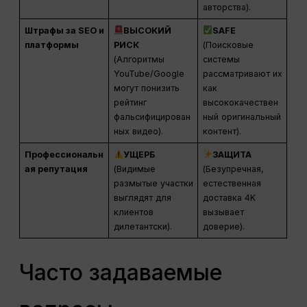
авторства).
Штрафы за SEO и
ВЫСОКИЙ
SAFE
платформы
РИСК
(Поисковые
(Алгоритмы
системы
YouTube/Google
рассматривают их
могут понизить
как
рейтинг
высококачествен
фальсифицирован
ный оригинальный
ных видео).
контент).
Профессиональн
УЩЕРБ
ЗАЩИТА
ая репутация
(Видимые
(Безупречная,
размытые участки
естественная
выглядят для
доставка 4K
клиентов
вызывает
дилетантски).
доверие).
Часто задаваемые