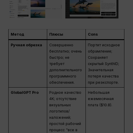
Метод
Плюсы
Cons
Ручная обрезка
Совершенно
Портит исходное
бесплатно; очень
обрамление;
быстро; не
Сохраняет
требует
скрытый SynthID;
дополнительного
Значительная
программного
потеря качества
обеспечения.
при реэкспорте.
GlobalGPT Pro
Родное качество
Небольшая
4K; отсутствие
ежемесячная
визуальных
плата ($10.8).
логотипов/
наложений;
простой рабочий
процесс "все в