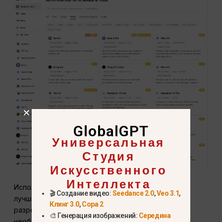
GlobalGPT
Универсальная
Студия
Искусственного
Интеллекта
Использование GlobalGPT - это как VIP-пропуск к
🎬 Создание видео:
Seedance 2.0
,
Veo 3.1
,
лучшим моделям AI. Вы получаете самые высокие
Клинг 3.0
,
Сора 2
разрешения и самые чистые файлы без
🎨 Генерация изображений:
Середина
необходимости бороться с программами для