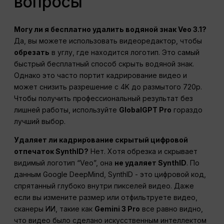
вопросы
Могу ли я бесплатно удалить водяной знак Veo 3.1?
Да, вы можете использовать видеоредактор, чтобы
обрезать
в углу, где находится логотип. Это самый
быстрый бесплатный способ скрыть водяной знак.
Однако это часто портит кадрирование видео и
может снизить разрешение с 4K до размытого 720p.
Чтобы получить профессиональный результат без
лишней работы, используйте
GlobalGPT Pro
гораздо
лучший выбор.
Удаляет ли кадрирование скрытый цифровой
отпечаток SynthID?
Нет. Хотя обрезка и скрывает
видимый логотип “Veo”, она
не удаляет SynthID
. По
данным Google DeepMind, SynthID - это цифровой код,
спрятанный глубоко внутри пикселей видео. Даже
если вы измените размер или отфильтруете видео,
сканеры ИИ, такие как
Gemini 3 Pro
все равно видно,
что видео было сделано искусственным интеллектом