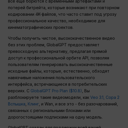
все еще борются с временными артефактами и
потерей битрейта, которые возникают при повторном
кодировании 4K-файлов, что часто ставит под угрозу
профессиональное качество, необходимое для
кинематографических проектов.
Чтобы получить чистое, высококачественное видео
без этих проблем, GlobalGPT предоставляет
превосходную альтернативу, предлагая прямой
доступ к профессиональной орбите API, позволяя
пользователям генерировать высококачественные
исходные файлы, которые, естественно, обходят
навязчивые наложения пользовательского
интерфейса, встречающиеся в потребительских
версиях. С
GlobalGPT Pro Plan ($10.8)
, Вы
разблокируете такие видеомодели, как
Veo 3.1,
Сора 2
Вспышка
,
Клинг
, и Wan, и все это - без разочарований,
связанных с региональными блоками или
дорогостоящими подписками на одну модель.
GlobalGPT создан для поддержки всей вашей