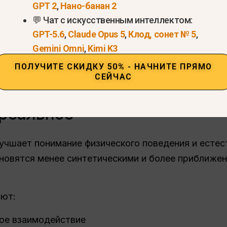
GPT 2
,
Нано-банан 2
💬 Чат с искусственным интеллектом:
GPT-5.6
,
Claude Opus 5
,
Клод, сонет № 5
,
Gemini Omni
,
Kimi K3
Попробуйте Seedance 2 прямо сейчас >
ПОЛУЧИТЕ СКИДКУ 50% - НАЧНИТЕ ПРЯМО
СЕЙЧАС
ижения и физика: Более ста
 реальное
учшает понимание физического поведения и естес
ановятся менее синтетическими и более приближе
ают:
кое взаимодействие