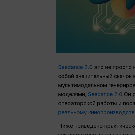
Seedance 2.0
это не просто 
собой значительный скачок 
мультимодальном генериров
моделями,
Seedance 2.0
Он 
операторской работы и посл
реальному кинопроизводств
Ниже приведено практическо
как создатели используют ег