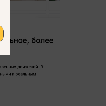
бильное, более
твенных движений. В
нными к реальным