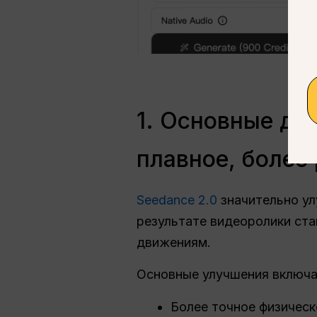
1. Основные дв
плавное, более
Seedance 2.0
значительно ул
результате видеоролики ст
движениям.
Основные улучшения включ
Более точное физичес