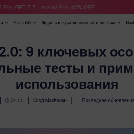
 Pro, GPT 5.2... все на Pro. 46% OFF
та
Чат с ИИ
Видео с искусственным интеллектом
Изо
2.0: 9 ключевых осо
льные тесты и при
использования
04:55
Клод МакКензи
Последнее обновлени