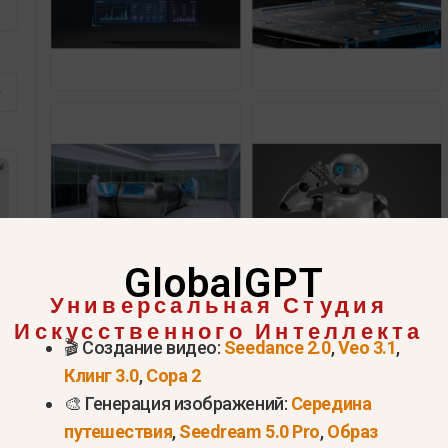
GlobalGPT
Универсальная Студия
Искусственного Интеллекта
🎬 Создание видео:
Seedance 2.0
,
Veo 3.1
,
Клинг 3.0
,
Сора 2
🎨 Генерация изображений:
Середина
путешествия
,
Seedream 5.0 Pro
,
Образ