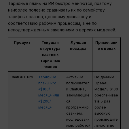
Тарифные планы на ИИ быстро меняются, поэтому
наиболее полезно сравнивать их по семейству
тарифных планов, ценовому диапазону и
соответствию рабочим процессам, а не по
неподтвержденным заявлениям о версиях моделей.
Продукт
Текущая
Лучшая
Примечани
структура
посадка
е о ценах
платных
тарифных
планов
ChatGPT Pro
Тарифные
Активные
По данным
планы Pro
пользовател
OpenAI,
«$100/
и ChatGPT,
модель $100
месяц» или
занимающие
обеспечивае
«$200/
ся
т в 5 раз
месяц»
программир
более
ованием,
высокую
исследовани
производите
ями, работой
льность по