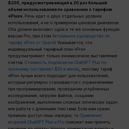
$200, предусматривающий в 20 раз больший
объем использования по сравнению с тарифом
«Plus».
Речь идет о двух отдельных уровнях
использования, а не о примерном ценовом диапазоне.
Оба уровня включают одни и те же основные функции
версии Pro, при этом
Актуальное руководство по
тарифу «Pro» от OpenAI
Указывается, что
индивидуальный тарифный план «Pro»
предусматривает только ежемесячное выставление
счетов.
Стоимость подписки на ChatGPT Plus по-
прежнему составляет $20 в месяц
, поэтому тариф
«Pro» лучше всего подходит для пользователей,
которые регулярно сталкиваются с ограничениями
при программировании, проведении углубленных
исследований, загрузке файлов, создании
изображений, выполнении сложных логических задач
или работе с длинными текстами. Если вам нужен
премиум-доступ лишь изредка, то
Сравнение
моделей ChatGPT Plus и Pro
поможет вам принять
решение до оплаты. Налоги, конвертация валюты и