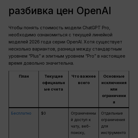
разбивка цен OpenAI
Чтобы понять стоимость модели ChatGPT Pro,
необходимо ознакомиться с текущей линейкой
моделей 2026 года серии OpenAI. Хотя существует
несколько вариантов, разница между стандартным
уровнем “Plus” и элитным уровнем “Pro” в настоящее
время довольно значительна.
План
Текущие
Что важнее
Основные
официальн
всего
исключения
ые счета
или
ограничени
я
Бесплатно
$0
Ограниченны
Отдельные
й доступ к
ограничения
чату, веб-
для
поиску,
инструменто