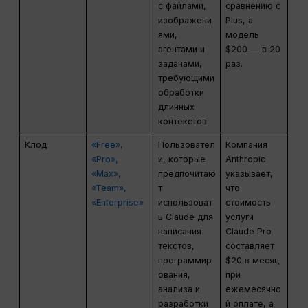
с файлами,
сравнению с
изображени
Plus, а
ями,
модель
агентами и
$200 — в 20
задачами,
раз.
требующими
обработки
длинных
контекстов
Клод
«Free»,
Пользовател
Компания
«Pro»,
и, которые
Anthropic
«Max»,
предпочитаю
указывает,
«Team»,
т
что
«Enterprise»
использоват
стоимость
ь Claude для
услуги
написания
Claude Pro
текстов,
составляет
программир
$20 в месяц
ования,
при
анализа и
ежемесячно
разработки
й оплате, а