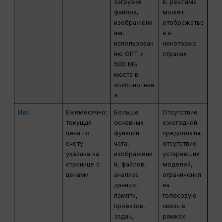
загрузке
в; реклама
файлов,
может
изображени
отображатьс
ям,
я в
использован
некоторых
ию GPT и
странах
500 МБ
места в
«Библиотеке
»
Иди
Ежемесячно;
Больше
Отсутствие
текущая
основных
ежегодной
цена по
функций
предоплаты,
счету
чата,
отсутствие
указана на
изображени
устаревших
странице с
й, файлов,
моделей,
ценами
анализа
ограничения
данных,
на
памяти,
голосовую
проектов,
связь в
задач,
рамках