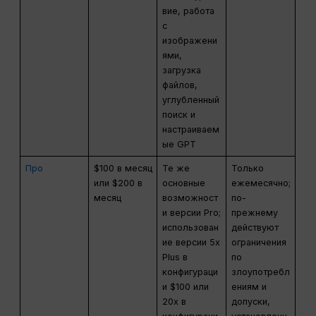
вие, работа
с
изображени
ями,
загрузка
файлов,
углубленный
поиск и
настраиваем
ые GPT
Про
$100 в месяц
Те же
Только
или $200 в
основные
ежемесячно;
месяц
возможност
по-
и версии Pro;
прежнему
использован
действуют
ие версии 5x
ограничения
Plus в
по
конфигураци
злоупотребл
и $100 или
ениям и
20x в
допуски,