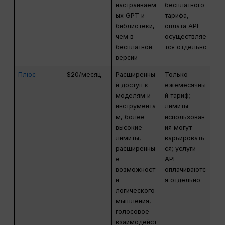
настраиваем
бесплатного
ых GPT и
тарифа,
библиотеки,
оплата API
чем в
осуществляе
бесплатной
тся отдельно
версии
Плюс
$20/месяц
Расширенны
Только
й доступ к
ежемесячны
моделям и
й тариф;
инструмента
лимиты
м, более
использован
высокие
ия могут
лимиты,
варьировать
расширенны
ся; услуги
е
API
возможност
оплачиваютс
и
я отдельно
логического
мышления,
голосовое
взаимодейст