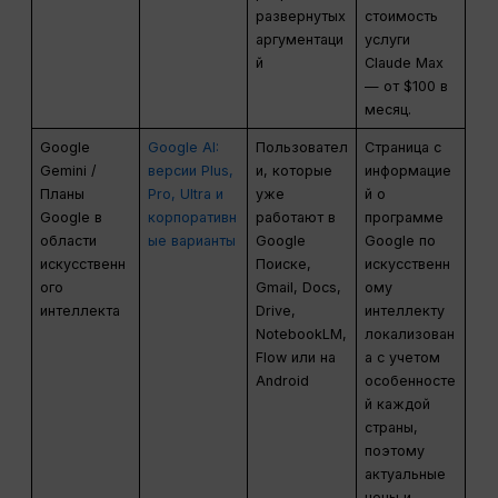
развернутых
стоимость
аргументаци
услуги
й
Claude Max
— от $100 в
месяц.
Google
Google AI:
Пользовател
Страница с
Gemini /
версии Plus,
и, которые
информацие
Планы
Pro, Ultra и
уже
й о
Google в
корпоративн
работают в
программе
области
ые варианты
Google
Google по
искусственн
Поиске,
искусственн
ого
Gmail, Docs,
ому
интеллекта
Drive,
интеллекту
NotebookLM,
локализован
Flow или на
а с учетом
Android
особенносте
й каждой
страны,
поэтому
актуальные
цены и