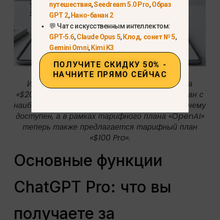
путешествия
,
Seedream 5.0 Pro
,
Образ
GPT 2
,
Нано-банан 2
💬 Чат с искусственным интеллектом:
GPT-5.6
,
Claude Opus 5
,
Клод, сонет № 5
,
Gemini Omni
,
Kimi K3
ПОЛУЧИТЕ СКИДКУ 50% -
НАЧНИТЕ ПРЯМО СЕЙЧАС
Историческое сравнение тарифного плана
«$200» и «ChatGPT Pro». Этот тарифный план с
наибольшим объемом использования по-прежнему
доступен, а в рамках тарифного плана «OpenAI»
теперь также предлагается тарифный план
«$100 Pro».
Основные функции
ChatGPT Pro: что вы
получаете за