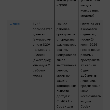
конфигураци
установленн
и $200
ые для
конкретных
моделей
Бизнес
$25/
Общее
Плата за API
пользовател
рабочее
взимается
ь/месяц
пространств
отдельно;
(ежемесячн
о, средства
после 24
о) или $20/
администрир
июня 2026
пользовател
ования,
года в новых
ь/месяц
централизов
рабочих
(ежегодно);
анное
пространств
минимум 2
выставление
ах нельзя
рабочих
счетов,
будет
места
меры по
добавлять
защите
лицензии,
конфиденциа
предназначе
льности,
нные
доступ к
исключитель
ChatGPT и
но для
Codex для
Codex