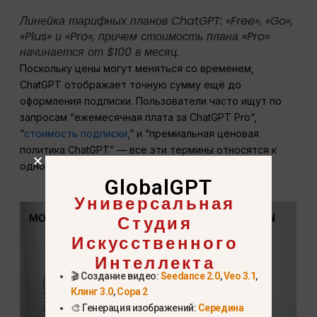
Линейка тарифных планов ChatGPT: «Free», «Go»,
«Plus» и «Pro», причем стоимость плана «Pro»
начинается от $100 в месяц.
Поскольку цены могут меняться со временем,
ChatGPT отображает точную сумму ещё до
оформления подписки. Пользователи часто ищут по
запросам “ежемесячная плата за ChatGPT Pro”,
“
стоимость подписки
,” и “премиальная ценовая
политика ChatGPT” — все эти термины относятся к
одному и тому же плану.
GlobalGPT
Универсальная
Студия
Искусственного
Интеллекта
🎬 Создание видео:
Seedance 2.0
,
Veo 3.1
,
Клинг 3.0
,
Сора 2
🎨 Генерация изображений:
Середина