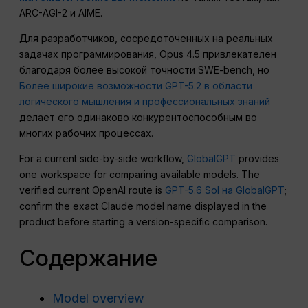
ARC-AGI-2 и AIME.
Для разработчиков, сосредоточенных на реальных
задачах программирования, Opus 4.5 привлекателен
благодаря более высокой точности SWE-bench, но
Более широкие возможности GPT-5.2 в области
логического мышления и профессиональных знаний
делает его одинаково конкурентоспособным во
многих рабочих процессах.
For a current side-by-side workflow,
GlobalGPT
provides
one workspace for comparing available models. The
verified current OpenAI route is
GPT-5.6 Sol на GlobalGPT
;
confirm the exact Claude model name displayed in the
product before starting a version-specific comparison.
Содержание
Model overview