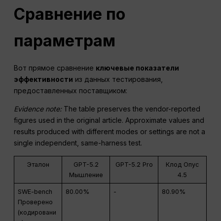
Сравнение по
параметрам
Вот прямое сравнение
ключевые показатели
эффективности
из данных тестирования,
предоставленных поставщиком:
Evidence note:
The table preserves the vendor-reported
figures used in the original article. Approximate values and
results produced with different modes or settings are not a
single independent, same-harness test.
Эталон
GPT-5.2
GPT-5.2 Pro
Клод Опус
Мышление
4.5
SWE-bench
80.00%
-
80.90%
Проверено
(кодировани