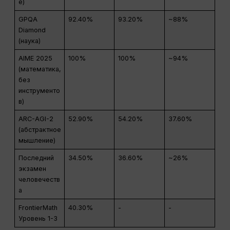
е)
GPQA
92.40%
93.20%
~88%
Diamond
(наука)
AIME 2025
100%
100%
~94%
(математика,
без
инструменто
в)
ARC-AGI-2
52.90%
54.20%
37.60%
(абстрактное
мышление)
Последний
34.50%
36.60%
~26%
экзамен
человечеств
а
FrontierMath
40.30%
-
-
Уровень 1-3