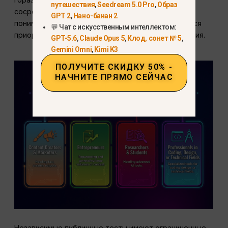
путешествия
,
Seedream 5.0 Pro
,
Образ
сосредоточен на антропогенной экосистеме,
GPT 2
,
Нано-банан 2
понимание
Сколько стоит Claude Opus 4.6
остается
💬 Чат с искусственным интеллектом:
приоритетом для профессионального планирования.
GPT-5.6
,
Claude Opus 5
,
Клод, сонет № 5
,
Gemini Omni
,
Kimi K3
ПОЛУЧИТЕ СКИДКУ 50% -
НАЧНИТЕ ПРЯМО СЕЙЧАС
Независимые публичные тесты имеют ограниченные