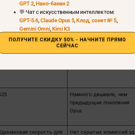
GPT 2
,
Нано-банан 2
енообразования
💬 Чат с искусственным интеллектом:
GPT-5.6
,
Claude Opus 5
,
Клод, сонет № 5
,
Цена (за 1 млн токенов)
Что это значит
Gemini Omni
,
Kimi K3
ПОЛУЧИТЕ СКИДКУ 50% - НАЧНИТЕ ПРЯМО
СЕЙЧАС
$5
Одна из самых низких це
среди моделей
начального уровня
$25
Намного дешевле, чем
предыдущие поколения
Opus
Одинаковая скорость для
Нет скрытых комиссий за