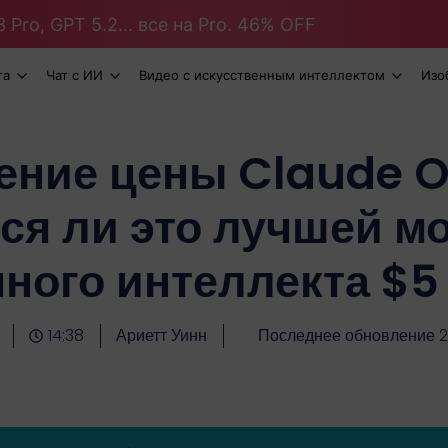
 Pro, GPT 5.2... все на Pro. 46% OFF
та
Чат с ИИ
Видео с искусственным интеллектом
Изо
ние цены Claude O
ся ли это лучшей 
ного интеллекта $5
14:38
Ариетт Уинн
Последнее обновление 