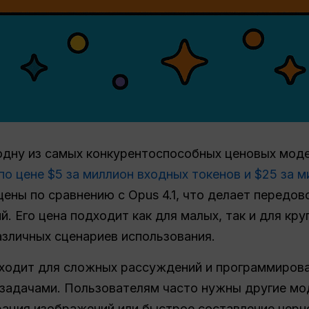
 одну из самых конкурентоспособных ценовых мод
по цене $5 за миллион входных токенов и $25 за 
ены по сравнению с Opus 4.1, что делает передо
. Его цена подходит как для малых, так и для кр
азличных сценариев использования.
дходит для сложных рассуждений и программирова
задачами. Пользователям часто нужны другие мод
ерация изображений или быстрое составление черн