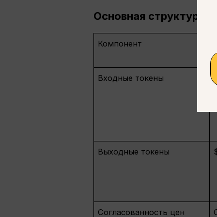
Основная структура ц
Компонент
Входные токены
Выходные токены
Согласованность цен