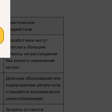
Практическое
воздействие
н
Разработчики могут
запускать большие
запросы на рассуждения
без резкого увеличения
затрат.
Длинные обоснования или
кодированные результаты
становятся экономически
целесообразными
Затраты остаются