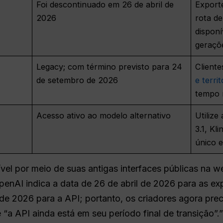
Foi descontinuado em 26 de abril de
Export
2026
rota de
disponí
geraçõe
Legacy; com término previsto para 24
Cliente
de setembro de 2026
e terri
tempo r
Acesso ativo ao modelo alternativo
Utilize
3.1, Kl
único e
vel por meio de suas antigas interfaces públicas na we
enAI indica a data de 26 de abril de 2026 para as exp
 2026 para a API; portanto, os criadores agora preci
 “a API ainda está em seu período final de transição”.”