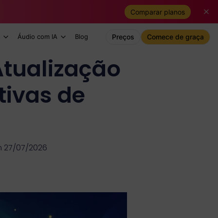
Comparar planos
Áudio com IA
Blog
Preços
Comece de graça
Atualização
tivas de
m 27/07/2026