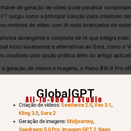
fiável de geração de vídeo pode paralisar completame
GPT
surgiu como a principal solução para criadores d
ra os motores de vídeo com IA mais avançados do setor
aforma abrangente e completa de IA que integra mais
ual inclui sucessores e alternativas ao Sora, como o V
os criadores uma opção prática além do antigo aplicat
m à geração de vídeos e imagens, o Plano $10.8 Pro 
uras separadas, ao mesmo tempo em que garante um fl
das
restrições de conteúdo
.
GlobalGPT
All-In-One AI Studio
Criação de vídeos:
Seedance 2.0
,
Veo 3.1
,
Kling 3.0
,
Sora 2
Geração de imagens:
Midjourney
,
Seedream 5.0 Pro
,
Imagem GPT 2
,
Nano