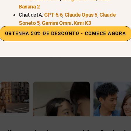
Banana 2
Chat de IA:
GPT-5.6
,
Claude Opus 5
,
Claude
Soneto 5
,
Gemini Omni
,
Kimi K3
OBTENHA 50% DE DESCONTO - COMECE AGORA