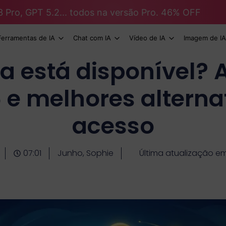
3 Pro, GPT 5.2... todos na versão Pro. 46% OFF
Ferramentas de IA
Chat com IA
Vídeo de IA
Imagem de IA
a está disponível? 
 e melhores alterna
acesso
07:01
Junho, Sophie
Última atualização e