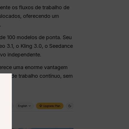
nte os fluxos de trabalho de
eslocados, oferecendo um
.
 de 100 modelos de ponta. Seu
eo 3.1, o Kling 3.0, o Seedance
ivo independente.
oferece uma enorme vantagem
uxo de trabalho contínuo, sem