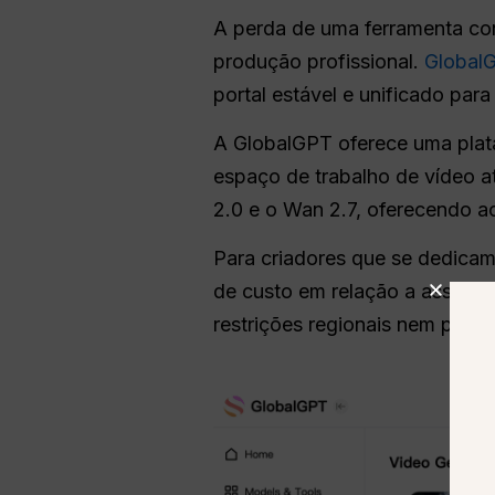
A perda de uma ferramenta con
produção profissional.
Global
portal estável e unificado pa
A GlobalGPT oferece uma plat
espaço de trabalho de vídeo at
2.0 e o Wan 2.7, oferecendo a
Para criadores que se dedica
de custo em relação a assinat
restrições regionais nem pesa