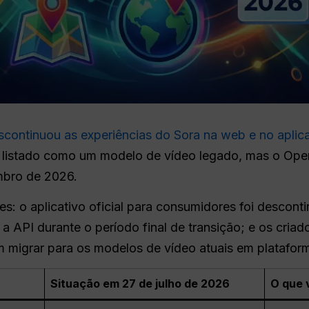
continuou as experiências do Sora na web e no aplica
 listado como um modelo de vídeo legado, mas o Open
mbro de 2026.
tes: o aplicativo oficial para consumidores foi desco
a API durante o período final de transição; e os cria
 migrar para os modelos de vídeo atuais em platafor
Situação em 27 de julho de 2026
O que 