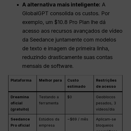
A alternativa mais inteligente:
A
GlobalGPT consolida os custos. Por
exemplo, um $10.8 Pro Plan lhe dá
acesso aos recursos avançados de vídeo
da Seedance juntamente com modelos
de texto e imagem de primeira linha,
reduzindo drasticamente suas contas
mensais de software.
Plataforma
Melhor para
Custo
Restrições
estimado
de acesso
Dreamina
Testando a
$0
Geoblocos
oficial
ferramenta
pesados, 3
(gratuito)
vídeos/dia
Seedance
Estúdios da
~$69 / mês
Aplicam-se
Pro oficial
empresa
bloqueios