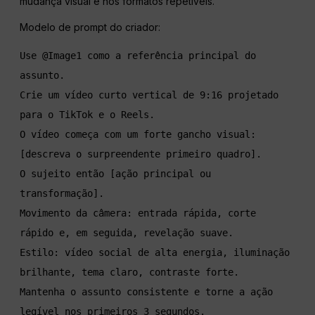
mudança visual e nos formatos repetíveis.
Modelo de prompt do criador:
Use @Image1 como a referência principal do 
assunto. 
Crie um vídeo curto vertical de 9:16 projetado 
para o TikTok e o Reels. 
O vídeo começa com um forte gancho visual: 
[descreva o surpreendente primeiro quadro]. 
O sujeito então [ação principal ou 
transformação]. 
Movimento da câmera: entrada rápida, corte 
rápido e, em seguida, revelação suave. 
Estilo: vídeo social de alta energia, iluminação 
brilhante, tema claro, contraste forte. 
Mantenha o assunto consistente e torne a ação 
legível nos primeiros 3 segundos.