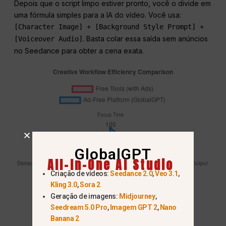
Depois que o script limpo estiver pronto, você o divide em
uma fórmula simples para a IA do vídeo. Você usa:
[Character Image] + [Background Style Prompt] +
. Basta colar essa saída sem anúncios
[Voiceover Audio]
no Seedance para obter a cena exata.
GlobalGPT
All-In-One AI Studio
Criação de vídeos:
Seedance 2.0
,
Veo 3.1
,
Kling 3.0
,
Sora 2
Geração de imagens:
Midjourney
,
Seedream 5.0 Pro
,
Imagem GPT 2
,
Nano
Banana 2